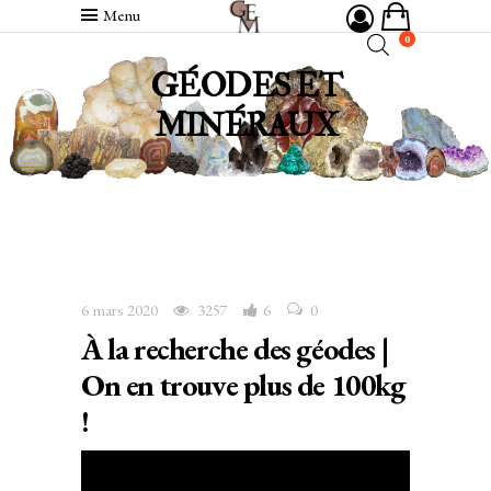
Menu
0
GÉODES ET
MINÉRAUX
6 mars 2020
3257
6
0
À la recherche des géodes |
On en trouve plus de 100kg
!