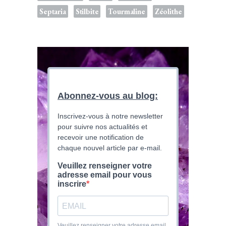
Septaria
Stilbite
Tourmaline
Zéolithe