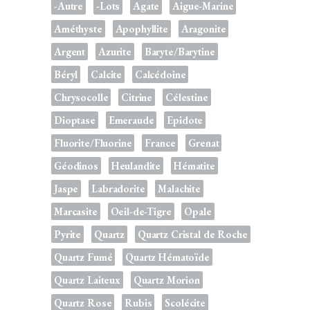
-Autre
-Lots
Agate
Aigue-Marine
Améthyste
Apophyllite
Aragonite
Argent
Azurite
Baryte/Barytine
Béryl
Calcite
Calcédoine
Chrysocolle
Citrine
Célestine
Dioptase
Emeraude
Epidote
Fluorite/Fluorine
France
Grenat
Géodinos
Heulandite
Hématite
Jaspe
Labradorite
Malachite
Marcasite
Oeil-de-Tigre
Opale
Pyrite
Quartz
Quartz Cristal de Roche
Quartz Fumé
Quartz Hématoïde
Quartz Laiteux
Quartz Morion
Quartz Rose
Rubis
Scolécite