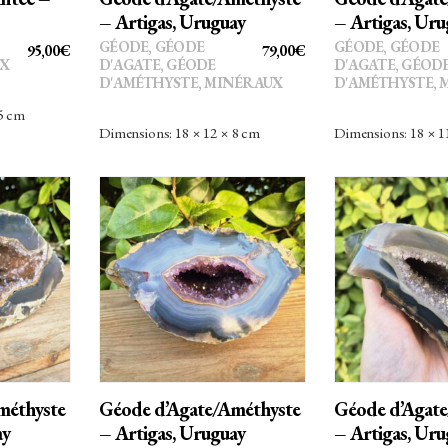
– Artigas, Uruguay
– Artigas, Uru
GÉODE
,
GÉODE
GÉODE
,
GÉODE
95,00
€
79,00
€
X
D'AGATE
,
GÉODE
D'AGATE
,
GÉOD
D'AMÉTHYSTE
,
MINÉRAUX
D'AMÉTHYSTE
,
 5 cm
Dimensions: 18 × 12 × 8 cm
Dimensions: 18 × 1
AU
AJOUTER AU
AJOUTE
PANIER
PANI
méthyste
Géode d’Agate/Améthyste
Géode d’Agate
ay
– Artigas, Uruguay
– Artigas, Uru