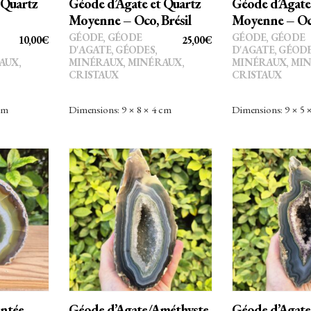
 Quartz
Géode d’Agate et Quartz
Géode d’Agate
Moyenne – Oco, Brésil
Moyenne – Oco
GÉODE
,
GÉODE
GÉODE
,
GÉODE
10,00
€
25,00
€
D'AGATE
,
GÉODES
,
D'AGATE
,
GÉOD
AUX,
MINÉRAUX
,
MINÉRAUX,
MINÉRAUX
,
MIN
CRISTAUX
CRISTAUX
cm
Dimensions: 9 × 8 × 4 cm
Dimensions: 9 × 5 
AU
AJOUTER AU
AJOUTE
PANIER
PANI
intée –
Géode d’Agate/Améthyste
Géode d’Agate