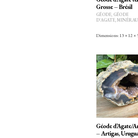
Calcédoine
Grosse – Brésil
GÉODE
,
GÉODE
Calcite
D'AGATE
,
MINÉRAU
Carbure de Silicium
Dimensions: 13 × 12 ×
Céladonite
Célestine
Cérusite
Chalcopyrite
AJOUTER 
PANIER
Chlorite
Chrysocolle
Cinabre
Géode d’Agate/A
Citrine
– Artigas, Urugu