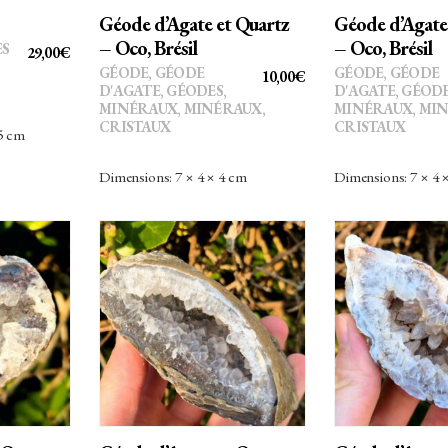
Géode d’Agate et Quartz
Géode d’Agate
– Oco, Brésil
– Oco, Brésil
ES
29,00
€
GÉODE
,
GÉODE
GÉODE
,
GÉODE
10,00
€
D'AGATE
,
GÉODES
,
D'AGATE
,
GÉOD
MINÉRAUX
,
MINÉRAUX,
MINÉRAUX
,
MIN
CRISTAUX
CRISTAUX
 5 cm
Dimensions: 7 × 4 × 4 cm
Dimensions: 7 × 4 
AU
AJOUTER AU
AJOUTE
PANIER
PANI