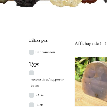
Filtrer par:
Affichage de 1–16
En promotion
Type
-Accessoires/ supports/
AJOUTER 
PANIER
boîtes
-Autre
-Lots