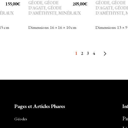
GÉODE
,
GÉODE
GÉODE
,
GÉODE
155,00
€
205,00
€
D'AGATE
,
GÉODE
D'AGATE
,
GÉOD
ÉRAUX
D'AMÉTHYSTE
,
MINÉRAUX
D'AMÉTHYSTE
,
 15 cm
Dimensions: 16 × 16 × 10 cm
Dimensions: 13 × 9
1
2
3
4
Pages et Articles Phares
In
Pa
Géodes