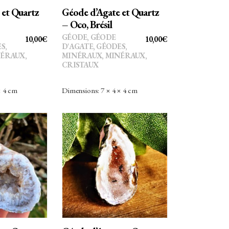
 et Quartz
Géode d’Agate et Quartz
– Oco, Brésil
GÉODE
,
GÉODE
10,00
€
10,00
€
ES
,
D'AGATE
,
GÉODES
,
ÉRAUX,
MINÉRAUX
,
MINÉRAUX,
CRISTAUX
× 4 cm
Dimensions: 7 × 4 × 4 cm
R AU
AJOUTER AU
ER
PANIER