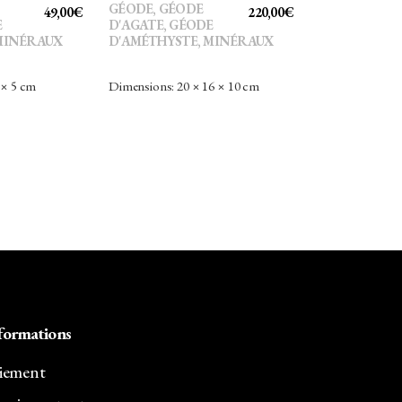
GÉODE
,
GÉODE
49,00
€
220,00
€
E
D'AGATE
,
GÉODE
MINÉRAUX
D'AMÉTHYSTE
,
MINÉRAUX
 × 5 cm
Dimensions: 20 × 16 × 10 cm
formations
iement