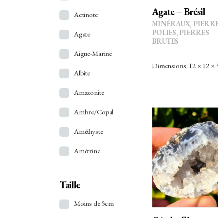
Agate – Brésil
Actinote
MINÉRAUX
,
PIERR
POLIES, PIERRES
Agate
BRUTES
Aigue-Marine
Dimensions: 12 × 12 ×
Albite
Amazonite
Ambre/Copal
Améthyste
Amétrine
AJOUTER 
PANIER
Angélite
Taille
Ankérite
Moins de 5cm
Apatite