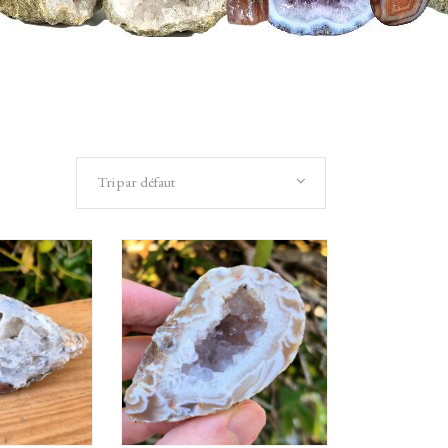
Tri par défaut
R AU
AJOUTER AU
ER
PANIER