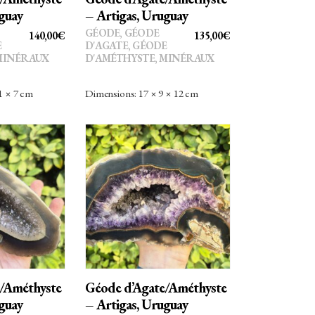
guay
– Artigas, Uruguay
GÉODE
,
GÉODE
140,00
€
135,00
€
E
D'AGATE
,
GÉODE
MINÉRAUX
D'AMÉTHYSTE
,
MINÉRAUX
1 × 7 cm
Dimensions: 17 × 9 × 12 cm
R AU
AJOUTER AU
ER
PANIER
/Améthyste
Géode d’Agate/Améthyste
guay
– Artigas, Uruguay