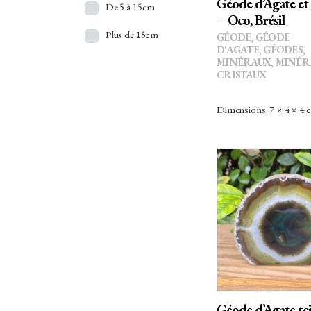
Géode d’Agate et
De 5 à 15cm
Apophyllite
– Oco, Brésil
Plus de 15cm
GÉODE
,
GÉODE
Aragonite
D'AGATE
,
GÉODES
,
MINÉRAUX
,
MINÉR
Argent
CRISTAUX
Atacamite
Dimensions: 7 × 4 × 4 
Aventurine
Azurite
Baryte/Barytine
Béryl
AJOUTER 
PANIER
Bismuth
Bois Silicifié
Brazilianite
Géode d’Agate te