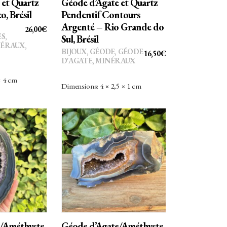
 et Quartz
Géode d’Agate et Quartz
, Brésil
Pendentif Contours
Argenté – Rio Grande do
26,00
€
ES
,
Sul, Brésil
ÉRAUX,
BIJOUX
,
GÉODE
,
GÉODE
16,50
€
D'AGATE
,
MINÉRAUX
× 4 cm
Dimensions: 4 × 2,5 × 1 cm
R AU
AJOUTER AU
ER
PANIER
/Améthyste
Géode d’Agate/Améthyste