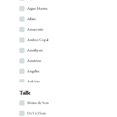
Aigue-Marine
Albite
Amazonite
Ambre/Copal
Améthyste
Amétrine
Angélite
Ankérite
Taille
Apatite
Apophyllite
Moins de 5cm
Aragonite
De 5 à 15cm