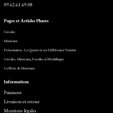
09.62.61.69.08
Carbure de Silicium
Céladonite
Pages et Articles Phares
Célestine
Géodes
Cérusite
Minéraux
Chalcopyrite
Présentation : Le Quartz et ses Différentes Variétés
Chlorite
Géodes, Minéraux, Fossiles et Néolithique
Chrysocolle
Coffrets de Minéraux
Cinabre
Informations
Citrine
Paiement
Corindon
Livraison et retour
Cornaline
Mentions légales