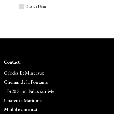
Argent
Plus de 15cm
Atacamite
Aventurine
Azurite
Baryte/Barytine
Béryl
Contact:
Bismuth
Géodes Et Minéraux
Bois Silicifié
Chemin de la Fontaine
Brazilianite
17420 Saint-Palais-sur-Mer
Calcédoine
Charente-Maritime
Calcite
Mail de contact