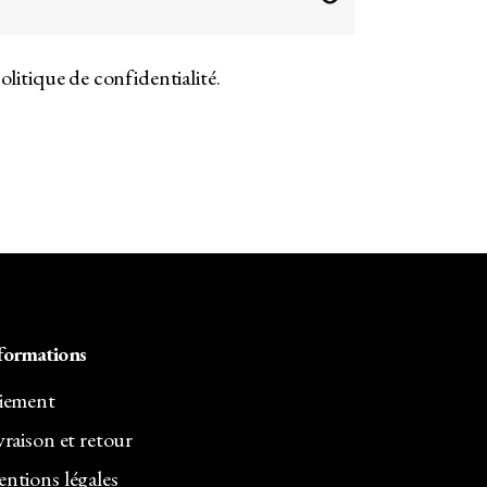
olitique de confidentialité
.
formations
iement
vraison et retour
ntions légales