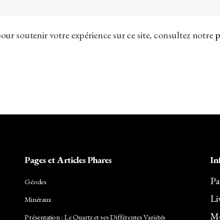
our soutenir votre expérience sur ce site, consultez notre
p
Pages et Articles Phares
In
Pa
Géodes
Li
Minéraux
Me
Présentation : Le Quartz et ses Différentes Variétés