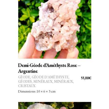
AJOUTER AU PANIER
Demi-Géode d’Améthyste Rose –
Argentine
GÉODE
,
GÉODE D'AMÉTHYSTE
,
55,00
€
GÉODES
,
MINÉRAUX
,
MINÉRAUX,
CRISTAUX
Dimensions: 10 × 6 × 3 cm