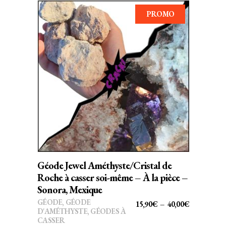
PROMO
Ce
CHOIX DES OPTIONS
produit
a
plusieurs
variations.
Les
options
peuvent
Géode Jewel Améthyste/Cristal de
être
Roche à casser soi-même – À la pièce –
choisies
Sonora, Mexique
sur
GÉODE
,
GÉODE
PLAGE
15,90
€
–
40,00
€
D'AMÉTHYSTE
,
GÉODES À
la
DE
CASSER
page