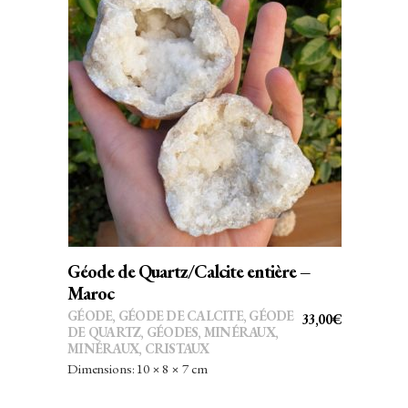
AJOUTER AU PANIER
Géode de Quartz/Calcite entière –
Maroc
GÉODE
,
GÉODE DE CALCITE
,
GÉODE
33,00
€
DE QUARTZ
,
GÉODES
,
MINÉRAUX
,
MINÉRAUX, CRISTAUX
Dimensions: 10 × 8 × 7 cm