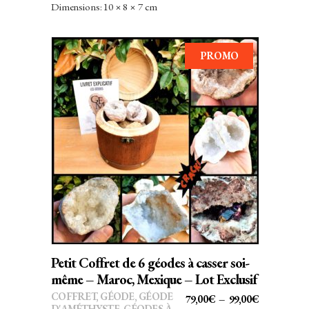
Dimensions: 10 × 8 × 7 cm
PROMO
Ce
CHOIX DES OPTIONS
produit
a
plusieurs
variations.
Les
options
peuvent
Petit Coffret de 6 géodes à casser soi-
être
même – Maroc, Mexique – Lot Exclusif
choisies
COFFRET
,
GÉODE
,
GÉODE
PLAGE
79,00
€
–
99,00
€
sur
D'AMÉTHYSTE
,
GÉODES À