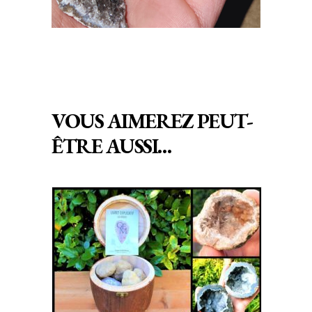
VOUS AIMEREZ PEUT-
ÊTRE AUSSI…
Ce
CHOIX DES OPTIONS
produit