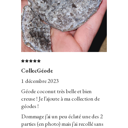
Note
5
sur
5
CollecGéode
1 décembre 2023
Géode coconut très belle et bien
creuse ! Je l’ajoute à ma collection de
géodes !
Dommage j’ai un peu éclaté une des 2
parties (en photo) mais j’ai recollé sans