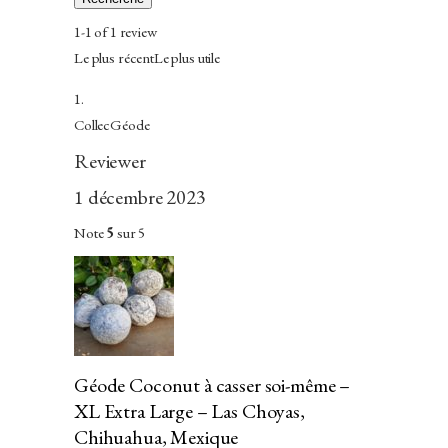
1-1 of 1 review
Le plus récentLe plus utile
CollecGéode
Reviewer
1 décembre 2023
Note
5
sur 5
Géode Coconut à casser soi-même –
XL Extra Large – Las Choyas,
Chihuahua, Mexique