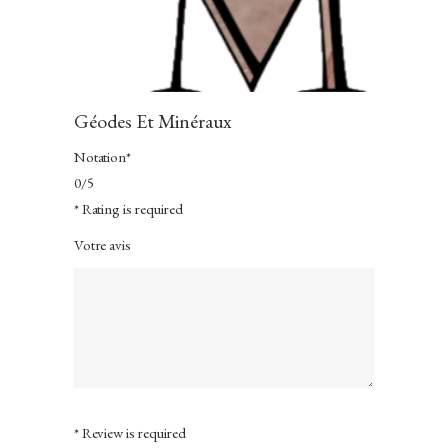
Géodes Et Minéraux
Notation
*
0/5
* Rating is required
Votre avis
* Review is required