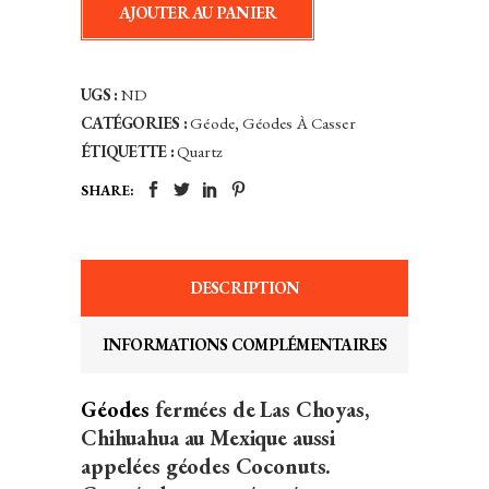
AJOUTER AU PANIER
casser
soi-
même
UGS :
ND
-
CATÉGORIES :
Géode
,
Géodes À Casser
À
ÉTIQUETTE :
Quartz
la
SHARE:
pièce
-
Las
Choyas,
DESCRIPTION
Chihuahua,
Mexique
INFORMATIONS COMPLÉMENTAIRES
quantity
Géodes
fermées de Las Choyas,
Chihuahua au Mexique aussi
appelées géodes Coconuts.