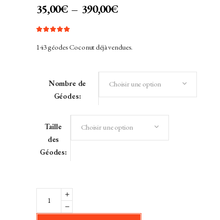
PLAGE
35,00
€
–
390,00
€
DE
Noté
1
PRIX :
5.00
sur 5
35,00€
143 géodes Coconut déjà vendues.
basé
sur
À
notation
client
390,00€
Nombre de
Choisir une option
Géodes:
Taille
Choisir une option
des
Géodes:
Géode
Coconut
à