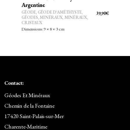
Argentine
GÉODE
,
GÉODE D'AMÉTHYSTE
,
39,90
€
GÉODES
,
MINÉRAUX
,
MINÉRAUX,
CRISTAUX
Dimensions: 9 × 8 × 3 cm
Contact:
Géodes Et Minéraux
Chemin de la Fontaine
17420 Saint-Palais-sur-Mer
Charente-Maritime