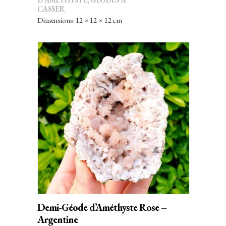
DE
CASSER
la
PRIX :
Dimensions: 12 × 12 × 12 cm
page
79,00€
du
À
produit
99,00€
AJOUTER AU PANIER
Demi-Géode d’Améthyste Rose –
Argentine