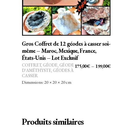
a
plusieurs
variations.
Les
options
peuvent
Gros Coffret de 12 géodes à casser soi-
être
même – Maroc, Mexique, France,
choisies
États-Unis – Lot Exclusif
sur
COFFRET
,
GÉODE
,
GÉODE
PLAGE
175,00
€
–
199,00
€
D'AMÉTHYSTE
,
GÉODES À
la
DE
CASSER
page
PRIX :
Dimensions: 20 × 20 × 20 cm
du
175,00€
produit
À
199,00€
Produits similaires