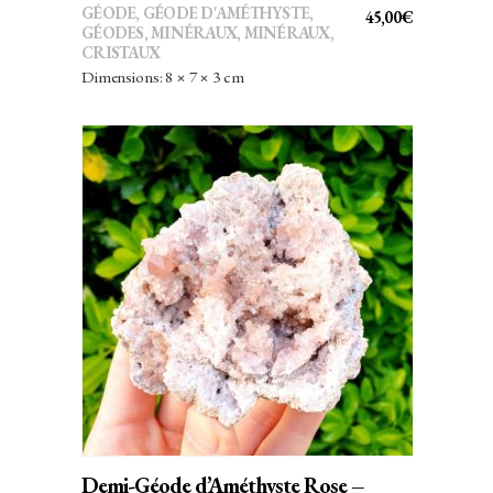
GÉODE
,
GÉODE D'AMÉTHYSTE
,
45,00
€
GÉODES
,
MINÉRAUX
,
MINÉRAUX,
CRISTAUX
Dimensions: 8 × 7 × 3 cm
AJOUTER AU PANIER
Demi-Géode d’Améthyste Rose –