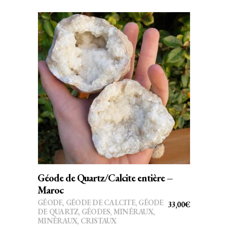
AJOUTER AU PANIER
Géode de Quartz/Calcite entière –
Maroc
GÉODE
,
GÉODE DE CALCITE
,
GÉODE
33,00
€
DE QUARTZ
,
GÉODES
,
MINÉRAUX
,
MINÉRAUX, CRISTAUX