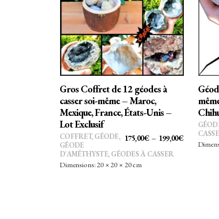
Ce
CHOIX DES OPTIONS
produit
a
plusieurs
variations.
Les
options
Gros Coffret de 12 géodes à
Géode
peuvent
casser soi-même – Maroc,
même 
être
Mexique, France, États-Unis –
Chihu
choisies
Lot Exclusif
GÉOD
sur
CASS
COFFRET
,
GÉODE
,
PLAGE
175,00
€
–
199,00
€
Dimensi
GÉODE
la
DE
D'AMÉTHYSTE
,
GÉODES À CASSER
page
PRIX :
Dimensions: 20 × 20 × 20 cm
du
175,00€
produit
À
199,00€