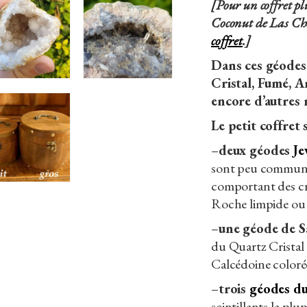
[Pour un coffret pl
Coconut de Las Ch
coffret
.]
Dans ces géodes
Cristal, Fumé, A
encore d’autres 
Le petit coffret
–
deux géodes
Je
sont peu communes
comportant des cr
Roche limpide ou
–
une géode de S
du Quartz Cristal
Calcédoine coloré
–
trois
géodes d
scintillants la plu