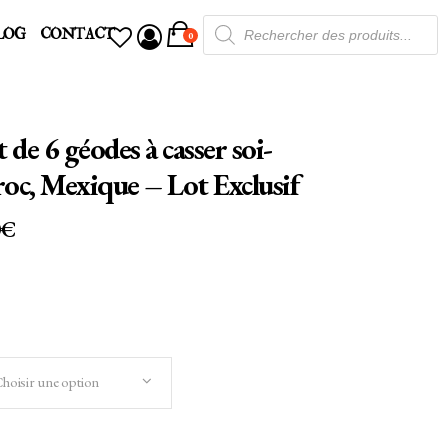
Recherche
LOG
CONTACT
de
0
produits
 de 6 géodes à casser soi-
c, Mexique – Lot Exclusif
PLAGE
0
€
DE
PRIX :
79,00€
.
À
99,00€
hoisir une option