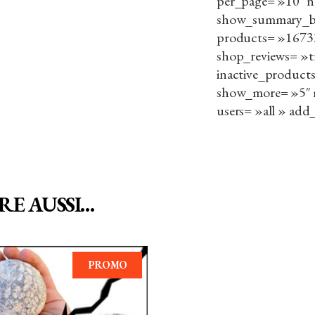
per_page= »10″ n
show_summary_ba
products= »16733
shop_reviews= »t
inactive_products
show_more= »5″ mi
users= »all » add
RE AUSSI…
PROMO