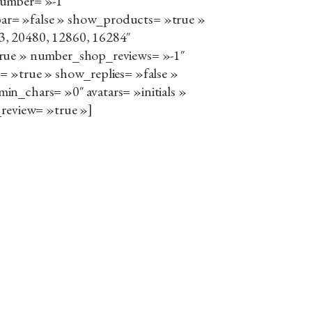
umber= »-1″
r= »false » show_products= »true »
, 20480, 12860, 16284″
rue » number_shop_reviews= »-1″
= »true » show_replies= »false »
n_chars= »0″ avatars= »initials »
_review= »true »]