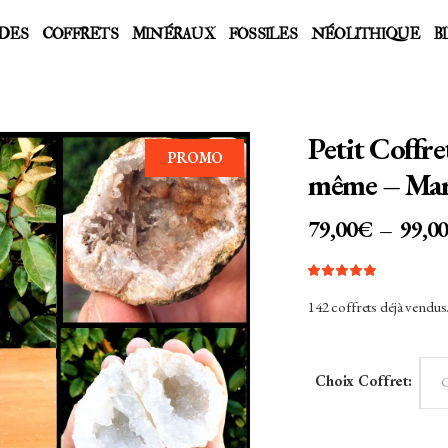
DES
COFFRETS
MINÉRAUX
FOSSILES
NÉOLITHIQUE
B
Petit Coffret
PROMO
même – Maro
79,00
€
–
99,0
Noté
4
4.75
sur 5
142 coffrets déjà vendus
basé
sur
notations
client
Choix Coffret:
C