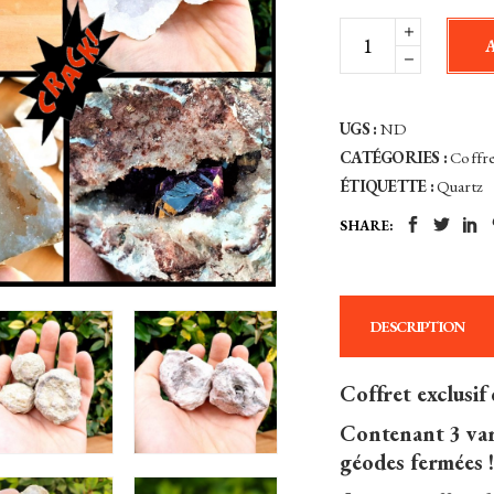
Petit
Coffret
de
6
UGS :
ND
géodes
CATÉGORIES :
Coffre
à
ÉTIQUETTE :
Quartz
casser
SHARE:
soi-
même
-
Maroc,
DESCRIPTION
Mexique
-
Coffret exclusif
Lot
Contenant 3 var
Exclusif
géodes fermées !
quantity