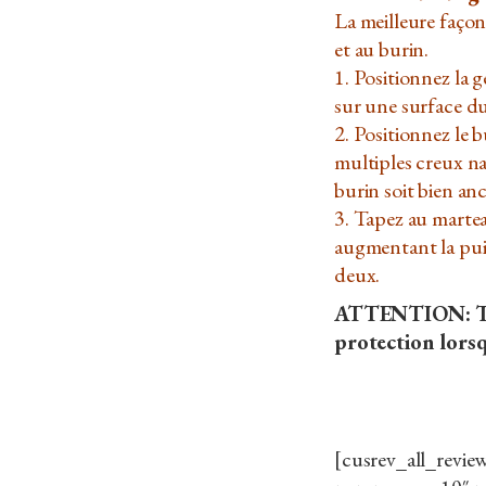
La meilleure façon
et au burin.
1. Positionnez la g
sur une surface dur
2. Positionnez le 
multiples creux na
burin soit bien anc
3. Tapez au martea
augmentant la puis
deux.
ATTENTION: Tou
protection lorsq
[cusrev_all_revi