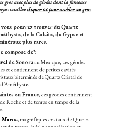
us gros avec plus de géodes dont la fameuse
oyas veuillez
cliquer ici pour accéder au gros
 vous pourrez trouver du Quartz
méthyste, de la Calcite, du Gypse et
minéraux plus rares.
 se compose de*:
wel
de Sonora
au Mexique, ces géodes
 et contiennent de petites cavités
istaux biterminés de Quartz Cristal de
 d’Améthyste.
aintes en France
, ces géodes contiennent
 de Roche et de temps en temps de la
e.
u Maroc
, magnifiques cristaux de Quartz
part du temps, idéal pour collection et