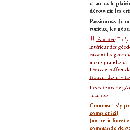
et aurez le plai
découvrir les cr
Passionnés de mi
curieux, les géo
À noter
: Il n’
intérieur des géod
cassant les géodes,
moins grandes et 
Dans ce coffret d
trouver des cavité
Les retours de gé
acceptés.
Comment s’y pre
complet ici
)
(un petit livret 
commande de gé