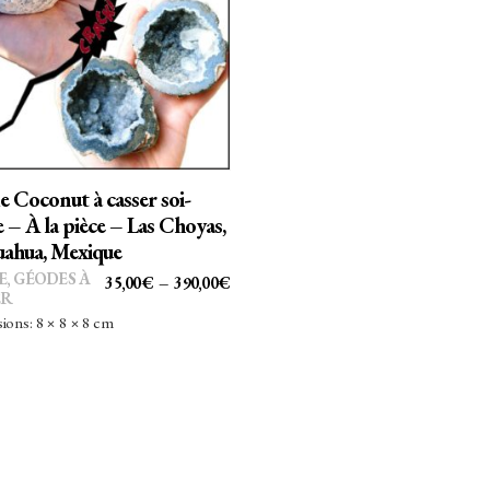
Ce
CHOIX DES OPTIONS
produit
a
plusieurs
variations.
Les
options
 Coconut à casser soi-
peuvent
– À la pièce – Las Choyas,
être
ahua, Mexique
choisies
E
,
GÉODES À
PLAGE
35,00
€
–
390,00
€
sur
ER
DE
ons: 8 × 8 × 8 cm
la
PRIX :
page
35,00€
du
À
produit
390,00€