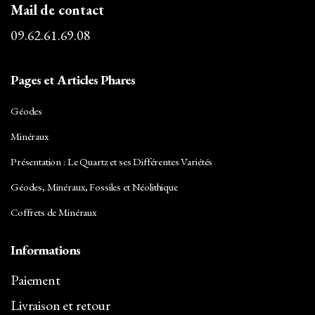
Calcite
Mail de contact
09.62.61.69.08
Carbure de Silicium
Céladonite
Pages et Articles Phares
Célestine
Géodes
Cérusite
Minéraux
Chalcopyrite
Présentation : Le Quartz et ses Différentes Variétés
Chlorite
Géodes, Minéraux, Fossiles et Néolithique
Chrysocolle
Coffrets de Minéraux
Cinabre
Informations
Citrine
Paiement
Corindon
Livraison et retour
Cornaline