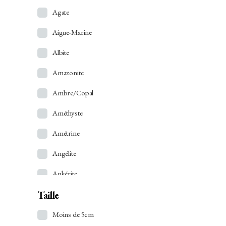
Agate
Aigue-Marine
Albite
Amazonite
Ambre/Copal
Améthyste
Amétrine
Angélite
Ankérite
Taille
Apatite
Apophyllite
Moins de 5cm