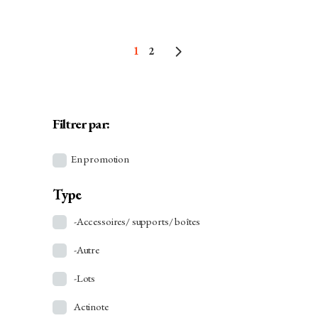
1
2
Filtrer par:
En promotion
Type
-Accessoires/ supports/ boîtes
-Autre
-Lots
Actinote