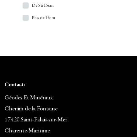
Aragonite
De 5 à 15cm
Argent
Plus de 15cm
Atacamite
Aventurine
Azurite
Baryte/Barytine
Béryl
Contact:
Bismuth
Géodes Et Minéraux
Bois Silicifié
Chemin de la Fontaine
Brazilianite
17420 Saint-Palais-sur-Mer
Calcédoine
Charente-Maritime