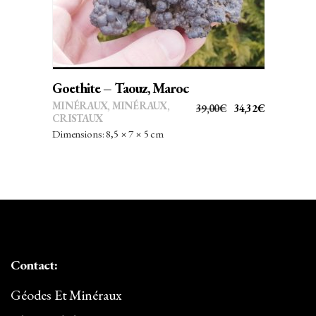
Goethite – Taouz, Maroc
MINÉRAUX
,
MINÉRAUX,
LE
LE
39,00
€
34,32
€
CRISTAUX
PRIX
PRIX
Dimensions: 8,5 × 7 × 5 cm
INITIAL
ACTUEL
ÉTAIT :
EST :
39,00€.
34,32€.
Contact:
Géodes Et Minéraux