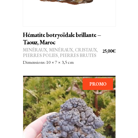
Hématite botryoïdale brillante –
Taouz, Maroc
MINÉRAUX
,
MINÉRAUX, CRISTAUX
,
25,00
€
PIERRES POLIES, PIERRES BRUTES
Dimensions: 10 × 7 × 3,5 cm
PROMO
AJOUTER AU PANIER