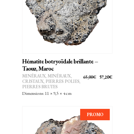
AJOUTER AU PANIER
Hématite botryoïdale brillante –
Taouz, Maroc
MINÉRAUX
,
MINÉRAUX,
LE
LE
65,00
€
57,20
€
CRISTAUX
,
PIERRES POLIES,
PRIX
PRIX
PIERRES BRUTES
INITIAL
ACTUEL
Dimensions: 11 × 9,5 × 4 cm
ÉTAIT :
EST :
65,00€.
57,20€.
PROMO