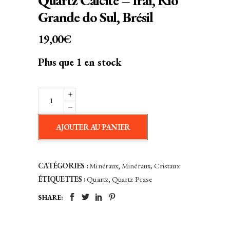
Quartz Calcite – Irai, Rio
Grande do Sul, Brésil
19,00
€
Plus que 1 en stock
Quartz
Calcite
-
AJOUTER AU PANIER
Irai,
Rio
Grande
CATÉGORIES :
Minéraux
,
Minéraux, Cristaux
do
ÉTIQUETTES :
Quartz
,
Quartz Prase
Sul,
SHARE:
Brésil
quantity