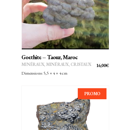
AJOUTER AU PANIER
Goethite – Taouz, Maroc
MINÉRAUX
,
MINÉRAUX, CRISTAUX
16,00
€
Dimensions: 5,5 × 4 × 4 cm
PROMO