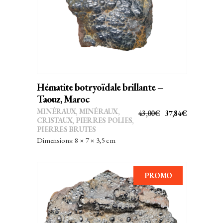
AJOUTER AU PANIER
Hématite botryoïdale brillante –
Taouz, Maroc
MINÉRAUX
,
MINÉRAUX,
LE
LE
43,00
€
37,84
€
CRISTAUX
,
PIERRES POLIES,
PRIX
PRIX
PIERRES BRUTES
INITIAL
ACTUEL
Dimensions: 8 × 7 × 3,5 cm
ÉTAIT :
EST :
43,00€.
37,84€.
PROMO