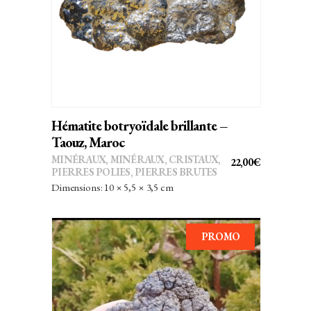
AJOUTER AU PANIER
Hématite botryoïdale brillante –
Taouz, Maroc
MINÉRAUX
,
MINÉRAUX, CRISTAUX
,
22,00
€
PIERRES POLIES, PIERRES BRUTES
Dimensions: 10 × 5,5 × 3,5 cm
PROMO