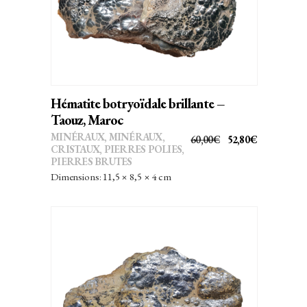
Hématite botryoïdale brillante –
Taouz, Maroc
MINÉRAUX
,
MINÉRAUX,
LE
LE
60,00
€
52,80
€
CRISTAUX
,
PIERRES POLIES,
PRIX
PRIX
PIERRES BRUTES
INITIAL
ACTUEL
Dimensions: 11,5 × 8,5 × 4 cm
ÉTAIT :
EST :
60,00€.
52,80€.