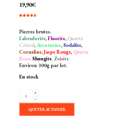
19,90
€
Noté
2
4.50
sur 5
basé
sur
Pierres brutes.
notations
client
Labradorite
,
Fluorite
,
Quartz
Cristal
,
Aventurine
,
Sodalite
,
Cornaline
,
Jaspe Rouge
,
Quartz
Rose,
Shungite
,
Zo
isi
te
Environ 300g par lot.
En stock
Lot
10
Pierres
AJOUTER AU PANIER
Semi-