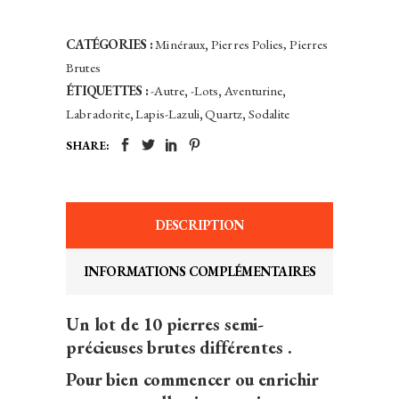
Précieuses
Collection/Lithothérapie
CATÉGORIES :
Minéraux
,
Pierres Polies, Pierres
Cristaux
Brutes
Naturels
ÉTIQUETTES :
-Autre
,
-Lots
,
Aventurine
,
quantity
Labradorite
,
Lapis-Lazuli
,
Quartz
,
Sodalite
SHARE:
DESCRIPTION
INFORMATIONS COMPLÉMENTAIRES
Un lot de 10 pierres semi-
précieuses brutes différentes .
Pour bien commencer ou enrichir