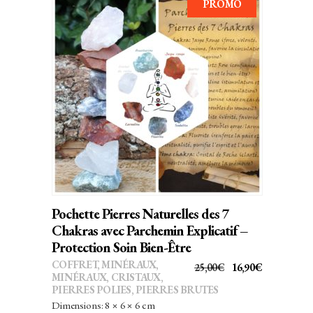
PROMO
AJOUTER AU PANIER
Pochette Pierres Naturelles des 7
Chakras avec Parchemin Explicatif –
Protection Soin Bien-Être
COFFRET
,
MINÉRAUX
,
LE
LE
25,00
€
16,90
€
MINÉRAUX, CRISTAUX
,
PRIX
PRIX
PIERRES POLIES, PIERRES BRUTES
INITIAL
ACTUEL
Dimensions: 8 × 6 × 6 cm