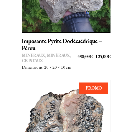
Imposante Pyrite Dodécaédrique –
Pérou
MINÉRAUX
,
MINÉRAUX,
LE
LE
198,00
€
125,00
€
CRISTAUX
PRIX
PRIX
Dimensions: 20 × 20 × 10 cm
INITIAL
ACTUEL
ÉTAIT :
EST :
198,00€.
125,00€.
PROMO
AJOUTER AU PANIER