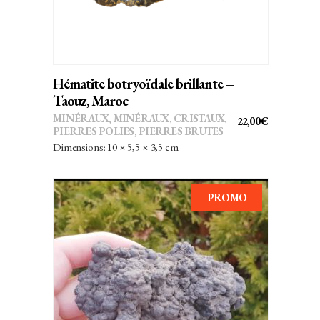
Hématite botryoïdale brillante –
Taouz, Maroc
MINÉRAUX
,
MINÉRAUX, CRISTAUX
,
22,00
€
PIERRES POLIES, PIERRES BRUTES
Dimensions: 10 × 5,5 × 3,5 cm
PROMO
AJOUTER AU PANIER