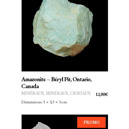
AJOUTER AU PANIER
Amazonite – Béryl Pit, Ontario,
Canada
MINÉRAUX
,
MINÉRAUX, CRISTAUX
12,00
€
Dimensions: 5 × 3,5 × 3 cm
PROMO