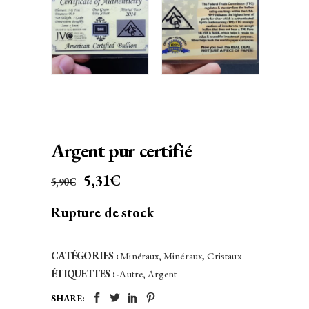
Argent pur certifié
LE
LE
5,31
€
5,90
€
PRIX
PRIX
Rupture de stock
INITIAL
ACTUEL
ÉTAIT :
EST :
5,90€.
5,31€.
CATÉGORIES :
Minéraux
,
Minéraux, Cristaux
ÉTIQUETTES :
-Autre
,
Argent
SHARE: