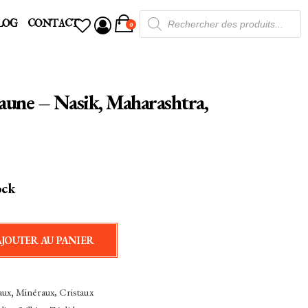
Recherche
LOG
CONTACT
de
0
produits
aune – Nasik, Maharashtra,
ock
AJOUTER AU PANIER
aux
,
Minéraux, Cristaux