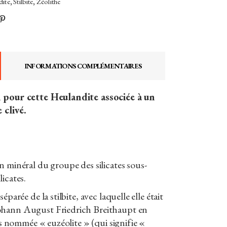
dite
,
Stilbite
,
Zéolithe
INFORMATIONS COMPLÉMENTAIRES
n pour cette Heulandite associée à un
e clivé.
n minéral du groupe des silicates sous-
icates.
éparée de la stilbite, avec laquelle elle était
ohann August Friedrich Breithaupt en
ors nommée « euzéolite » (qui signifie «