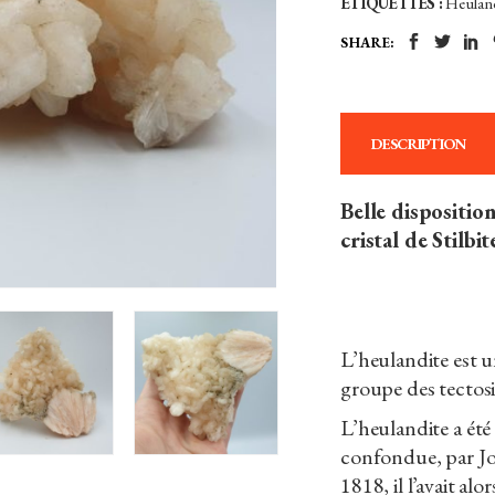
ÉTIQUETTES :
Heulan
Inde
SHARE:
quantity
DESCRIPTION
Belle dispositio
cristal de Stilbit
L’heulandite est u
groupe des tectosil
L’heulandite a été s
confondue, par J
1818, il l’avait al