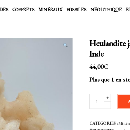
DES
COFFRETS
MINÉRAUX
FOSSILES
NÉOLITHIQUE
B
Heulandite j
Inde
44,00
€
Plus que 1 en st
Heulandite
jaune
-
Nasik,
CATÉGORIES :
Minér
Maharashtra,