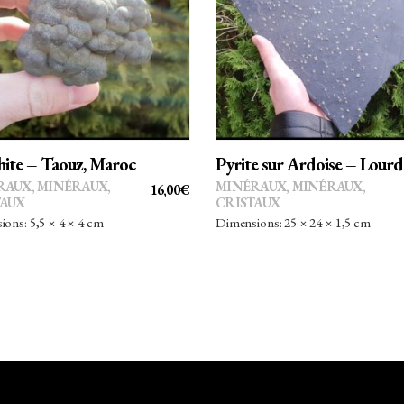
AJOUTER AU PANIER
AJOUTER AU PANIER
ite – Taouz, Maroc
Pyrite sur Ardoise – Lourd
RAUX
,
MINÉRAUX,
MINÉRAUX
,
MINÉRAUX,
16,00
€
TAUX
CRISTAUX
ons: 5,5 × 4 × 4 cm
Dimensions: 25 × 24 × 1,5 cm