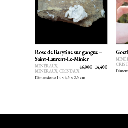
AJOUTER AU PANIER
Rose de Barytine sur gangue –
Goeth
Saint-Laurent-Le-Minier
MINÉ
CRIS
MINÉRAUX
,
LE
LE
16,00
€
14,40
€
Dimensi
MINÉRAUX, CRISTAUX
PRIX
PRIX
Dimensions: 14 × 6,5 × 2,5 cm
INITIAL
ACTUEL
ÉTAIT :
EST :
16,00€.
14,40€.