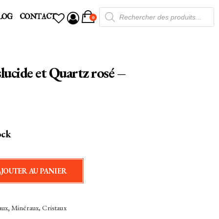
Recherche
LOG
CONTACT
de
0
produits
slucide et Quartz rosé –
ock
AJOUTER AU PANIER
aux
,
Minéraux, Cristaux