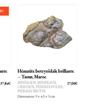
MO
AJOUTER AU PANIER
ante
Hématite botryoïdale brillante
– Taouz, Maroc
MINÉRAUX
,
MINÉRAUX,
LE
LE
37,84
€
17,00
€
CRISTAUX
,
PIERRES POLIES,
PRIX
PRIX
PIERRES BRUTES
INITIAL
ACTUEL
Dimensions: 9 × 4,5 × 3 cm
ÉTAIT :
EST :