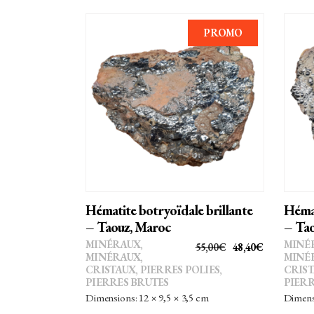
PROMO
AJOUTER AU PANIER
Hématite botryoïdale brillante
Hémat
– Taouz, Maroc
– Tao
MINÉRAUX
,
MINÉ
LE
LE
55,00
€
48,40
€
MINÉRAUX,
MINÉ
PRIX
PRIX
CRISTAUX
,
PIERRES POLIES,
CRIS
PIERRES BRUTES
PIERR
INITIAL
ACTUEL
Dimensions: 12 × 9,5 × 3,5 cm
Dimensi
ÉTAIT :
EST :