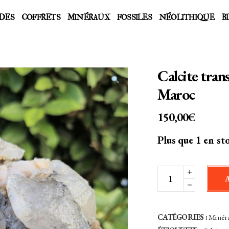
DES
COFFRETS
MINÉRAUX
FOSSILES
NÉOLITHIQUE
B
Calcite tran
Maroc
150,00
€
Plus que 1 en st
Calcite
translucide
et
Quartz
CATÉGORIES :
Minér
rosé