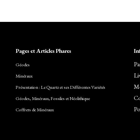
65,00€.
57,20€.
Pages et Articles Phares
In
Pa
Géodes
Li
Minéraux
Me
Présentation : Le Quartz et ses Différentes Variétés
Co
Géodes, Minéraux, Fossiles et Néolithique
Po
Coffrets de Minéraux