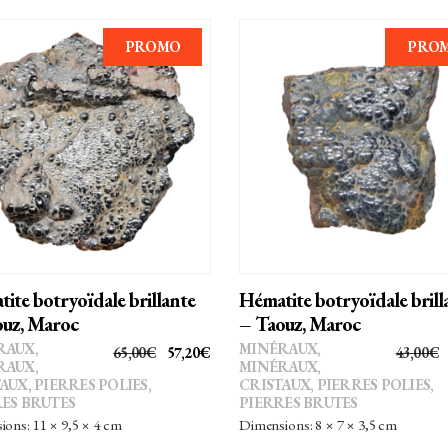
PROMO
PRO
AJOUTER AU PANIER
AJOUTER AU PANIER
ite botryoïdale brillante
Hématite botryoïdale brill
uz, Maroc
– Taouz, Maroc
RAUX
,
MINÉRAUX
,
LE
LE
65,00
€
57,20
€
43,00
€
RAUX,
MINÉRAUX,
PRIX
PRIX
TAUX
,
PIERRES POLIES,
CRISTAUX
,
PIERRES POLIES,
ES BRUTES
PIERRES BRUTES
INITIAL
ACTUEL
ons: 11 × 9,5 × 4 cm
Dimensions: 8 × 7 × 3,5 cm
ÉTAIT :
EST :