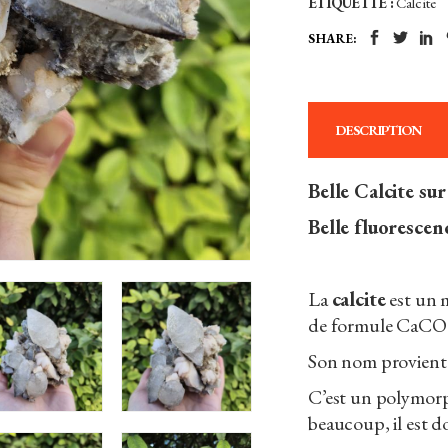
ÉTIQUETTE :
Calcite
-
SHARE:
Maroc
quantity
DESCRIPTION
Belle Calcite su
Belle fluorescen
La
calcite
est un 
de formule CaC
O
Son nom provient d
C’est un polymorp
beaucoup, il est do