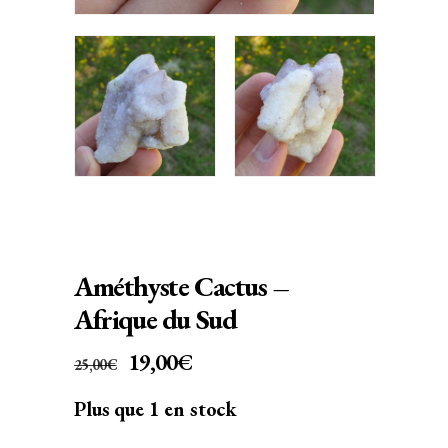
Améthyste Cactus –
Afrique du Sud
LE
LE
19,00
€
25,00
€
PRIX
PRIX
Plus que 1 en stock
INITIAL
ACTUEL
ÉTAIT :
EST :