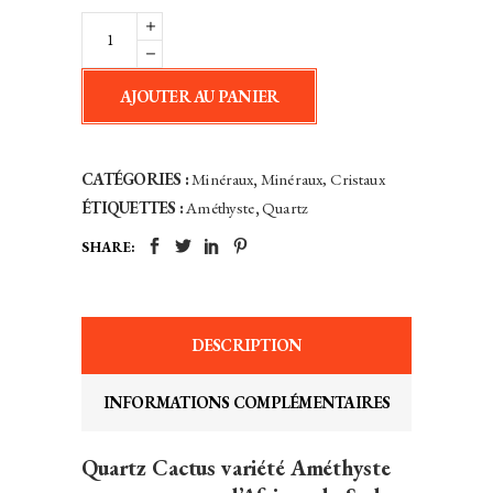
25,00€.
19,00€.
Améthyste
Cactus
-
AJOUTER AU PANIER
Afrique
du
Sud
CATÉGORIES :
Minéraux
,
Minéraux, Cristaux
quantity
ÉTIQUETTES :
Améthyste
,
Quartz
SHARE:
DESCRIPTION
INFORMATIONS COMPLÉMENTAIRES
Quartz Cactus variété Améthyste