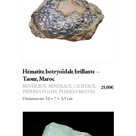
AJOUTER AU PANIER
Hématite botryoïdale brillante –
Taouz, Maroc
MINÉRAUX
,
MINÉRAUX, CRISTAUX
,
25,00
€
PIERRES POLIES, PIERRES BRUTES
Dimensions: 10 × 7 × 3,5 cm