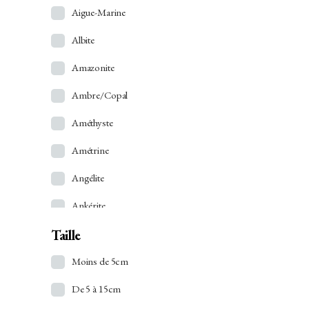
Aigue-Marine
Albite
Amazonite
Ambre/Copal
Améthyste
Amétrine
Angélite
Ankérite
Taille
Apatite
Apophyllite
Moins de 5cm
Aragonite
De 5 à 15cm