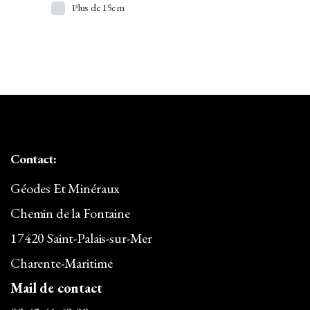
Argent
Plus de 15cm
Atacamite
Aventurine
Azurite
Baryte/Barytine
Béryl
Contact:
Bismuth
Géodes Et Minéraux
Bois Silicifié
Chemin de la Fontaine
Brazilianite
17420 Saint-Palais-sur-Mer
Calcédoine
Charente-Maritime
Calcite
Mail de contact