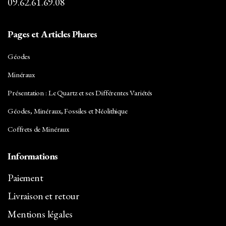
09.62.61.69.08
Carbure de Silicium
Céladonite
Pages et Articles Phares
Célestine
Géodes
Cérusite
Minéraux
Chalcopyrite
Présentation : Le Quartz et ses Différentes Variétés
Chlorite
Géodes, Minéraux, Fossiles et Néolithique
Chrysocolle
Coffrets de Minéraux
Cinabre
Informations
Citrine
Paiement
Corindon
Livraison et retour
Cornaline
Mentions légales
Cuivre