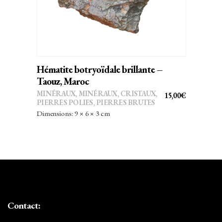
Hématite botryoïdale brillante –
Taouz, Maroc
MINÉRAUX
,
MINÉRAUX, CRISTAUX
,
15,00
€
PIERRES POLIES, PIERRES BRUTES
Dimensions: 9 × 6 × 3 cm
Contact: