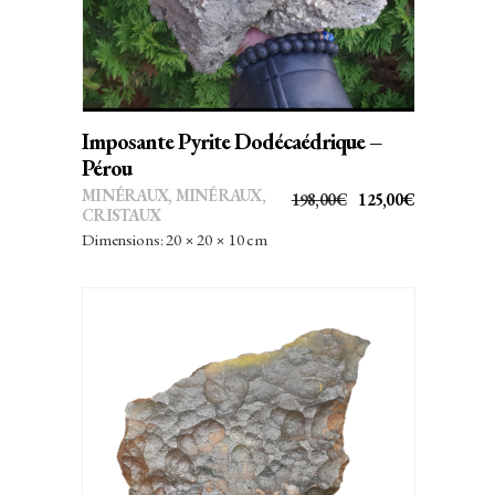
Imposante Pyrite Dodécaédrique –
Pérou
MINÉRAUX
,
MINÉRAUX,
LE
LE
198,00
€
125,00
€
CRISTAUX
PRIX
PRIX
Dimensions: 20 × 20 × 10 cm
INITIAL
ACTUEL
ÉTAIT :
EST :
198,00€.
125,00€.
AJOUTER AU PANIER