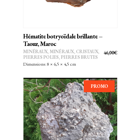
Hématite botryoïdale brillante –
Taouz, Maroc
MINÉRAUX
,
MINÉRAUX, CRISTAUX
,
46,00
€
PIERRES POLIES, PIERRES BRUTES
Dimensions: 8 × 6,5 × 4,5 cm
PROMO
AJOUTER AU PANIER