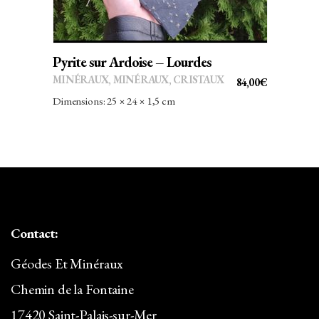
Pyrite sur Ardoise – Lourdes
MINÉRAUX
,
MINÉRAUX, CRISTAUX
84,00
€
Dimensions: 25 × 24 × 1,5 cm
Contact:
Géodes Et Minéraux
Chemin de la Fontaine
17420 Saint-Palais-sur-Mer