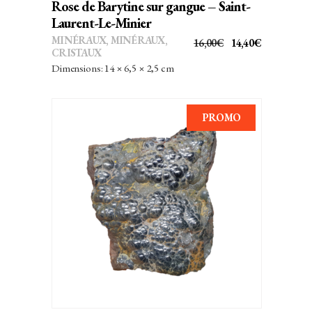
Rose de Barytine sur gangue – Saint-
Laurent-Le-Minier
MINÉRAUX
,
MINÉRAUX,
LE
LE
16,00
€
14,40
€
CRISTAUX
PRIX
PRIX
Dimensions: 14 × 6,5 × 2,5 cm
INITIAL
ACTUEL
ÉTAIT :
EST :
16,00€.
14,40€.
PROMO
AJOUTER AU PANIER