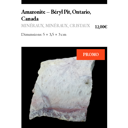
Amazonite – Béryl Pit, Ontario,
Canada
MINÉRAUX
,
MINÉRAUX, CRISTAUX
12,00
€
Dimensions: 5 × 3,5 × 3 cm
PROMO
AJOUTER AU PANIER