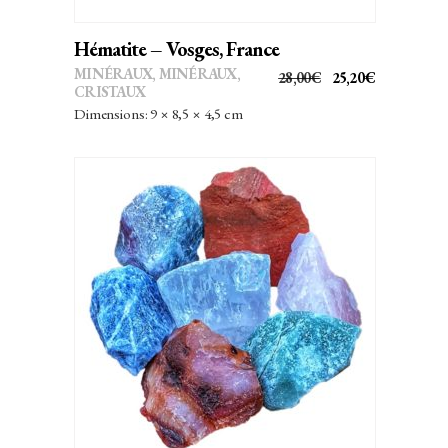
Hématite – Vosges, France
MINÉRAUX
,
MINÉRAUX,
LE
LE
28,00
€
25,20
€
CRISTAUX
PRIX
PRIX
Dimensions: 9 × 8,5 × 4,5 cm
INITIAL
ACTUEL
ÉTAIT :
EST :
28,00€.
25,20€.
AJOUTER AU PANIER