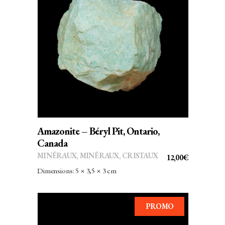
AJOUTER AU PANIER
Amazonite – Béryl Pit, Ontario,
Canada
MINÉRAUX
,
MINÉRAUX, CRISTAUX
12,00
€
Dimensions: 5 × 3,5 × 3 cm
PROMO