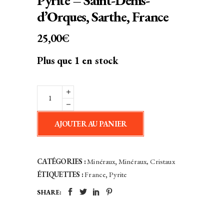
Pyrite – Saint-Denis-
d’Orques, Sarthe, France
25,00
€
Plus que 1 en stock
Pyrite
-
Saint-
AJOUTER AU PANIER
Denis-
d'Orques,
Sarthe,
CATÉGORIES :
Minéraux
,
Minéraux, Cristaux
France
ÉTIQUETTES :
France
,
Pyrite
quantity
SHARE: