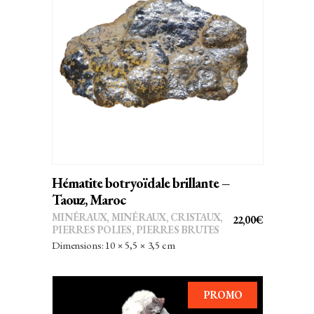
AJOUTER AU PANIER
Hématite botryoïdale brillante –
Taouz, Maroc
MINÉRAUX
,
MINÉRAUX, CRISTAUX
,
22,00
€
PIERRES POLIES, PIERRES BRUTES
Dimensions: 10 × 5,5 × 3,5 cm
PROMO