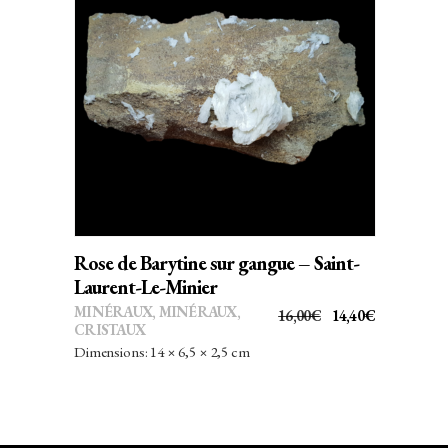
AJOUTER AU PANIER
Rose de Barytine sur gangue – Saint-
Laurent-Le-Minier
MINÉRAUX
,
MINÉRAUX,
LE
LE
16,00
€
14,40
€
CRISTAUX
PRIX
PRIX
Dimensions: 14 × 6,5 × 2,5 cm
INITIAL
ACTUEL
ÉTAIT :
EST :
16,00€.
14,40€.