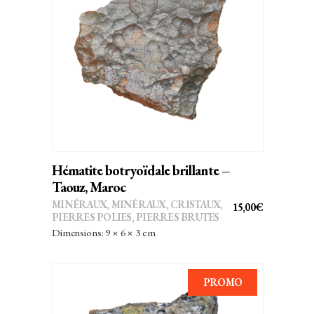
AJOUTER AU PANIER
Hématite botryoïdale brillante –
Taouz, Maroc
MINÉRAUX
,
MINÉRAUX, CRISTAUX
,
15,00
€
PIERRES POLIES, PIERRES BRUTES
Dimensions: 9 × 6 × 3 cm
PROMO