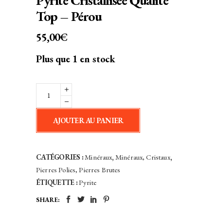
Pyrite Cristallisée Qualité
Top – Pérou
55,00
€
Plus que 1 en stock
Pyrite
Cristallisée
Qualité
AJOUTER AU PANIER
Top
-
Pérou
CATÉGORIES :
Minéraux
,
Minéraux, Cristaux
,
quantity
Pierres Polies, Pierres Brutes
ÉTIQUETTE :
Pyrite
SHARE: