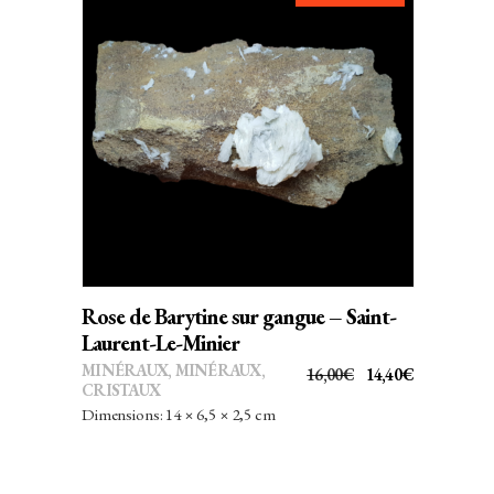
AJOUTER AU PANIER
Rose de Barytine sur gangue – Saint-
Laurent-Le-Minier
MINÉRAUX
,
MINÉRAUX,
LE
LE
16,00
€
14,40
€
CRISTAUX
PRIX
PRIX
Dimensions: 14 × 6,5 × 2,5 cm
INITIAL
ACTUEL
ÉTAIT :
EST :
16,00€.
14,40€.