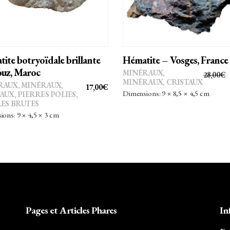
ite botryoïdale brillante
Hématite – Vosges, France
uz, Maroc
MINÉRAUX
,
28,00
€
MINÉRAUX, CRISTAUX
RAUX
,
MINÉRAUX,
17,00
€
Dimensions: 9 × 8,5 × 4,5 cm
TAUX
,
PIERRES POLIES,
ES BRUTES
ons: 9 × 4,5 × 3 cm
Pages et Articles Phares
In