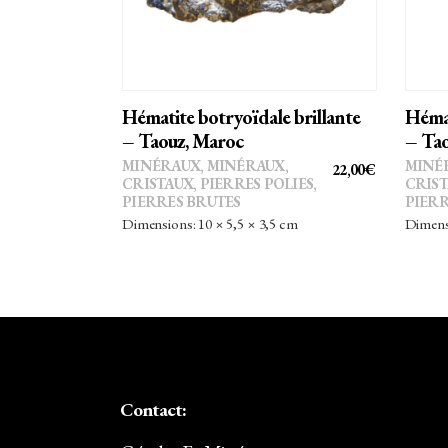
Hématite botryoïdale brillante
Hémat
– Taouz, Maroc
– Tao
MINÉRAUX
,
MINÉRAUX,
MINÉ
22,00
€
CRISTAUX
,
PIERRES POLIES,
CRIS
PIERRES BRUTES
PIERR
Dimensions: 10 × 5,5 × 3,5 cm
Dimensi
Contact: