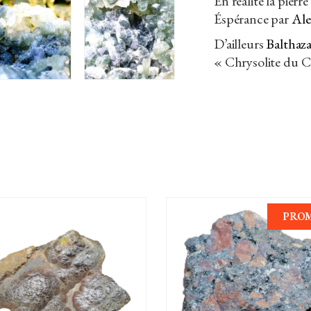
En réalité la pier
Éspérance par
Ale
D’ailleurs
Balthaz
« Chrysolite du C
PRO
AJOUTER AU PANIER
AJOUTER AU PANIER