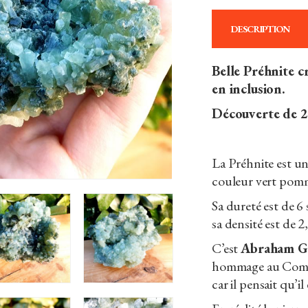
DESCRIPTION
Belle Préhnite cr
en inclusion.
Découverte de 2
La Préhnite est un
couleur vert pomm
Sa dureté est de 6 
sa densité est de 2,
C’est
Abraham G
hommage au Comm
car il pensait qu’il