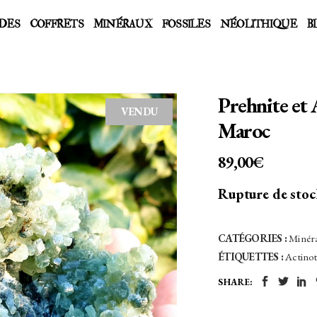
DES
COFFRETS
MINÉRAUX
FOSSILES
NÉOLITHIQUE
B
Prehnite et 
VENDU
Maroc
89,00
€
Rupture de sto
CATÉGORIES :
Minér
ÉTIQUETTES :
Actino
SHARE: