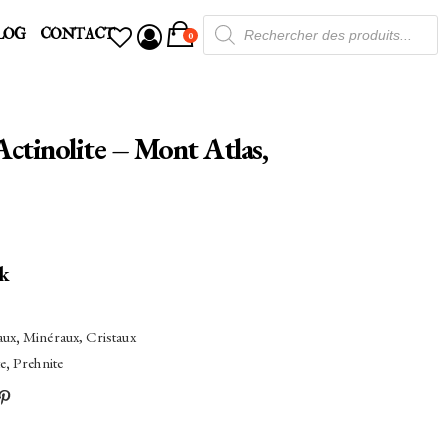
Recherche
LOG
CONTACT
de
0
produits
Actinolite – Mont Atlas,
ck
aux
,
Minéraux, Cristaux
te
,
Prehnite