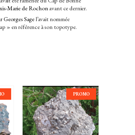
re avait été ramenée du Cap de Bonne
xis-Marie de Rochon
avant ce dernier.
ar Georges Sage
l’avait nommée
ap » en référence à son topotype.
MO
PROMO
AJOUTER AU PANIER