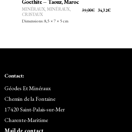
Goethite – Taouz, Maroc
MINÉRAUX
,
MINÉRAUX,
LE
LE
39,00
€
34,32
€
CRISTAUX
PRIX
PRIX
Dimensions: 8,5 × 7 × 5 cm
INITIAL
ACTUEL
ÉTAIT :
EST :
39,00€.
34,32€.
Contact:
Géodes Et Minéraux
Chemin de la Fontaine
17420 Saint-Palais-sur-Mer
Charente-Maritime
Mail de contact