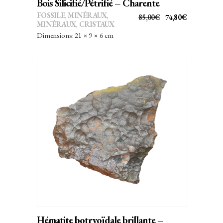
Bois Silicifié/Pétrifié – Charente
FOSSILE
,
MINÉRAUX
,
LE
LE
85,00
€
74,80
€
MINÉRAUX, CRISTAUX
PRIX
PRIX
Dimensions: 21 × 9 × 6 cm
INITIAL
ACTUEL
ÉTAIT :
EST :
85,00€.
74,80€.
AJOUTER AU PANIER
Hématite botryoïdale brillante –