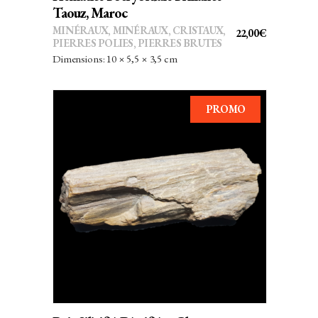
Taouz, Maroc
MINÉRAUX
,
MINÉRAUX, CRISTAUX
,
22,00
€
PIERRES POLIES, PIERRES BRUTES
Dimensions: 10 × 5,5 × 3,5 cm
PROMO
AJOUTER AU PANIER