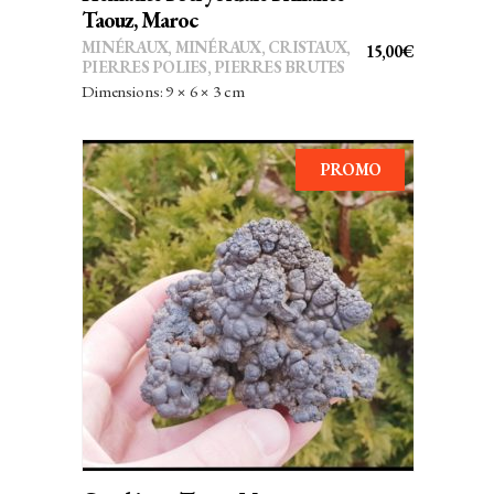
Taouz, Maroc
MINÉRAUX
,
MINÉRAUX, CRISTAUX
,
15,00
€
PIERRES POLIES, PIERRES BRUTES
Dimensions: 9 × 6 × 3 cm
PROMO
AJOUTER AU PANIER