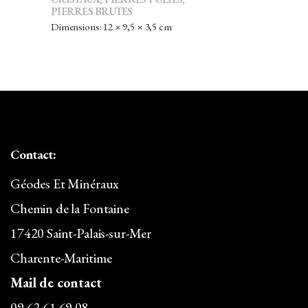
PRIX
PRIX
PIERRES BRUTES
INITIAL
ACTUEL
Dimensions: 12 × 9,5 × 3,5 cm
ÉTAIT :
EST :
55,00€.
48,40€.
Contact:
Géodes Et Minéraux
Chemin de la Fontaine
17420 Saint-Palais-sur-Mer
Charente-Maritime
Mail de contact
09.62.61.69.08