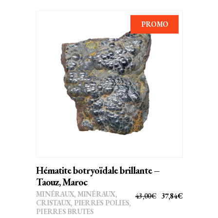
PROMO
AJOUTER AU PANIER
Hématite botryoïdale brillante –
Taouz, Maroc
MINÉRAUX
,
MINÉRAUX,
LE
LE
43,00
€
37,84
€
CRISTAUX
,
PIERRES POLIES,
PRIX
PRIX
PIERRES BRUTES