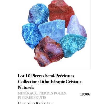
16,00€.
14,40€.
AJOUTER AU PANIER
Lot 10 Pierres Semi-Précieuses
Collection/Lithothérapie Cristaux
Naturels
MINÉRAUX
,
PIERRES POLIES,
19,90
€
PIERRES BRUTES
Dimensions: 8 × 5 × 4 cm