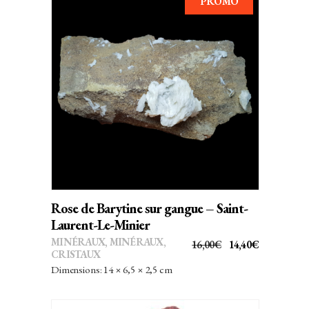
PROMO
AJOUTER AU PANIER
Rose de Barytine sur gangue – Saint-
Laurent-Le-Minier
MINÉRAUX
,
MINÉRAUX,
LE
LE
16,00
€
14,40
€
CRISTAUX
PRIX
PRIX
Dimensions: 14 × 6,5 × 2,5 cm
INITIAL
ACTUEL
ÉTAIT :
EST :