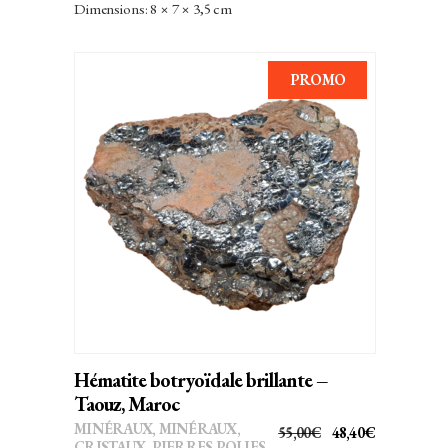
INITIAL
ACTUEL
Dimensions: 8 × 7 × 3,5 cm
ÉTAIT :
EST :
43,00€.
37,84€.
PROMO
AJOUTER AU PANIER
Hématite botryoïdale brillante –
Taouz, Maroc
MINÉRAUX
,
MINÉRAUX,
LE
LE
55,00
€
48,40
€
CRISTAUX
,
PIERRES POLIES,