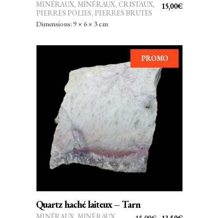
MINÉRAUX
,
MINÉRAUX, CRISTAUX
,
15,00
€
PIERRES POLIES, PIERRES BRUTES
Dimensions: 9 × 6 × 3 cm
PROMO
AJOUTER AU PANIER
Quartz haché laiteux – Tarn
MINÉRAUX
,
MINÉRAUX,
LE
LE