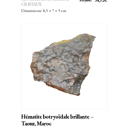
39,00
€
34,32
€
CRISTAUX
PRIX
PRIX
Dimensions: 8,5 × 7 × 5 cm
INITIAL
ACTUEL
ÉTAIT :
EST :
39,00€.
34,32€.
AJOUTER AU PANIER
Hématite botryoïdale brillante –
Taouz, Maroc