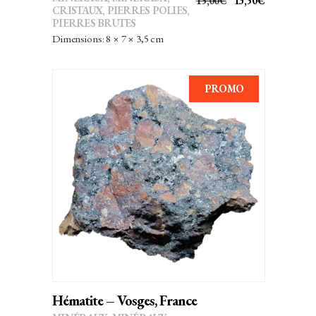
15,00
€
13,50
€
CRISTAUX
,
PIERRES POLIES,
PRIX
PRIX
PIERRES BRUTES
INITIAL
ACTUEL
Dimensions: 8 × 7 × 3,5 cm
ÉTAIT :
EST :
15,00€.
13,50€.
PROMO
AJOUTER AU PANIER
Hématite – Vosges, France