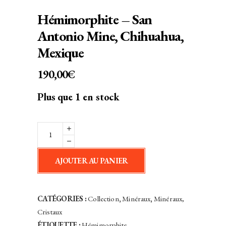
Hémimorphite – San
Antonio Mine, Chihuahua,
Mexique
190,00
€
Plus que 1 en stock
Hémimorphite
-
San
AJOUTER AU PANIER
Antonio
Mine,
Chihuahua,
CATÉGORIES :
Collection
,
Minéraux
,
Minéraux,
Mexique
Cristaux
quantity
ÉTIQUETTE :
Hémimorphite