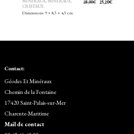
MINÉRAUX
,
MINÉRAUX,
LE
LE
28,00
€
25,20
€
CRISTAUX
PRIX
PRIX
Dimensions: 9 × 8,5 × 4,5 cm
INITIAL
ACTUEL
ÉTAIT :
EST :
28,00€.
25,20€.
Contact:
Géodes Et Minéraux
Chemin de la Fontaine
17420 Saint-Palais-sur-Mer
Charente-Maritime
Mail de contact