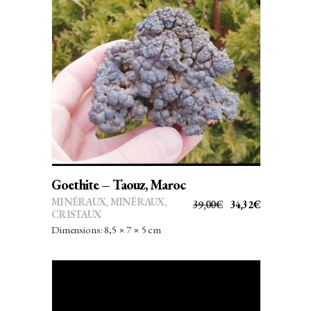
AJOUTER AU PANIER
Goethite – Taouz, Maroc
MINÉRAUX
,
MINÉRAUX,
LE
LE
39,00
€
34,32
€
CRISTAUX
PRIX
PRIX
Dimensions: 8,5 × 7 × 5 cm
INITIAL
ACTUEL
ÉTAIT :
EST :
39,00€.
34,32€.