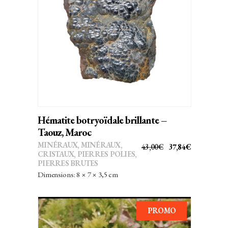
AJOUTER AU PANIER
Hématite botryoïdale brillante –
Taouz, Maroc
MINÉRAUX
,
MINÉRAUX,
LE
LE
43,00
€
37,84
€
CRISTAUX
,
PIERRES POLIES,
PRIX
PRIX
PIERRES BRUTES
INITIAL
ACTUEL
Dimensions: 8 × 7 × 3,5 cm
ÉTAIT :
EST :
43,00€.
37,84€.
PROMO