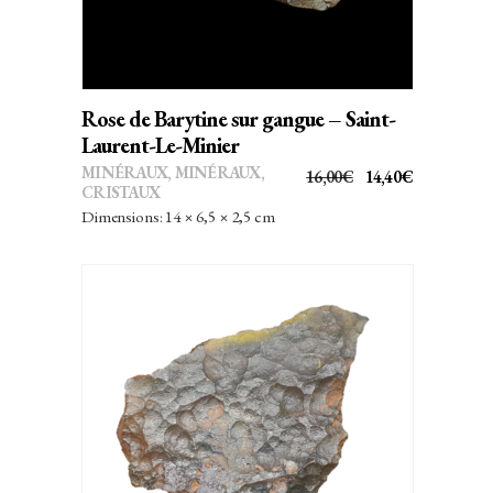
Rose de Barytine sur gangue – Saint-
Laurent-Le-Minier
MINÉRAUX
,
MINÉRAUX,
LE
LE
16,00
€
14,40
€
CRISTAUX
PRIX
PRIX
Dimensions: 14 × 6,5 × 2,5 cm
INITIAL
ACTUEL
ÉTAIT :
EST :
16,00€.
14,40€.
AJOUTER AU PANIER