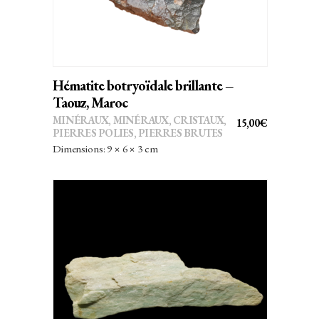
Hématite botryoïdale brillante –
Taouz, Maroc
MINÉRAUX
,
MINÉRAUX, CRISTAUX
,
15,00
€
PIERRES POLIES, PIERRES BRUTES
Dimensions: 9 × 6 × 3 cm
AJOUTER AU PANIER