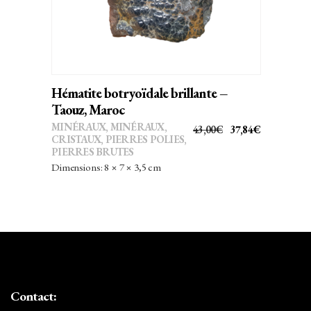
Hématite botryoïdale brillante –
Taouz, Maroc
MINÉRAUX
,
MINÉRAUX,
LE
LE
43,00
€
37,84
€
CRISTAUX
,
PIERRES POLIES,
PRIX
PRIX
PIERRES BRUTES
INITIAL
ACTUEL
Dimensions: 8 × 7 × 3,5 cm
ÉTAIT :
EST :
43,00€.
37,84€.
Contact: