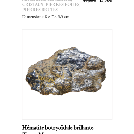
15,00
€
13,50
€
CRISTAUX
,
PIERRES POLIES,
PRIX
PRIX
PIERRES BRUTES
INITIAL
ACTUEL
Dimensions: 8 × 7 × 3,5 cm
ÉTAIT :
EST :
15,00€.
13,50€.
AJOUTER AU PANIER
Hématite botryoïdale brillante –