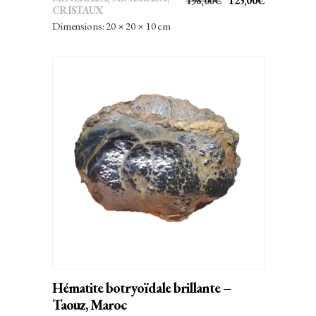
198,00
€
125,00
€
CRISTAUX
PRIX
PRIX
Dimensions: 20 × 20 × 10 cm
INITIAL
ACTUEL
ÉTAIT :
EST :
198,00€.
125,00€.
AJOUTER AU PANIER
Hématite botryoïdale brillante –
Taouz, Maroc