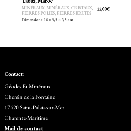
Taouz, Maroc
MINÉRAUX
,
MINÉRAUX, CRISTAUX
,
22,00
€
PIERRES POLIES, PIERRES BRUTES
Dimensions: 10 × 5,5 × 3,5 cm
Contact:
Géodes Et Minéraux
Chemin de la Fontaine
17420 Saint-Palais-sur-Mer
Charente-Maritime
Mail de contact