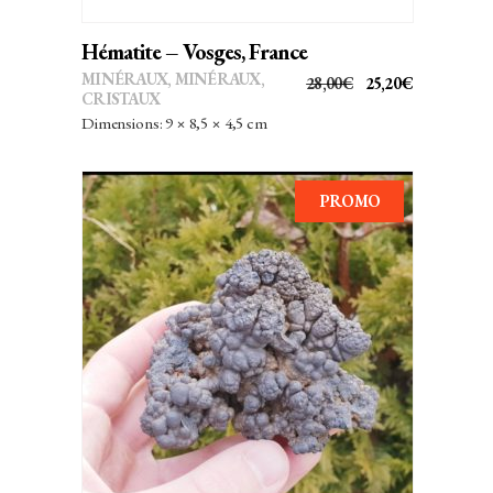
Hématite – Vosges, France
MINÉRAUX
,
MINÉRAUX,
LE
LE
28,00
€
25,20
€
CRISTAUX
PRIX
PRIX
Dimensions: 9 × 8,5 × 4,5 cm
INITIAL
ACTUEL
ÉTAIT :
EST :
28,00€.
25,20€.
PROMO
AJOUTER AU PANIER