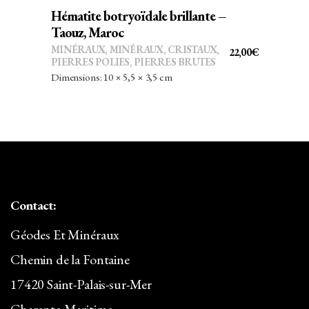
Hématite botryoïdale brillante –
Taouz, Maroc
MINÉRAUX
,
MINÉRAUX, CRISTAUX
,
22,00
€
PIERRES POLIES, PIERRES BRUTES
Dimensions: 10 × 5,5 × 3,5 cm
Contact:
Géodes Et Minéraux
Chemin de la Fontaine
17420 Saint-Palais-sur-Mer