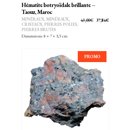
Hématite botryoïdale brillante –
Taouz, Maroc
MINÉRAUX
,
MINÉRAUX,
LE
LE
43,00
€
37,84
€
CRISTAUX
,
PIERRES POLIES,
PRIX
PRIX
PIERRES BRUTES
INITIAL
ACTUEL
Dimensions: 8 × 7 × 3,5 cm
ÉTAIT :
EST :
43,00€.
37,84€.
PROMO
AJOUTER AU PANIER