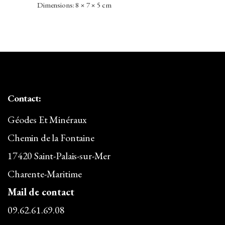
Dimensions: 8 × 7 × 5 cm
la
PRIX :
page
11,90€
du
À
produit
13,90€
Contact:
Géodes Et Minéraux
Chemin de la Fontaine
17420 Saint-Palais-sur-Mer
Charente-Maritime
Mail de contact
09.62.61.69.08