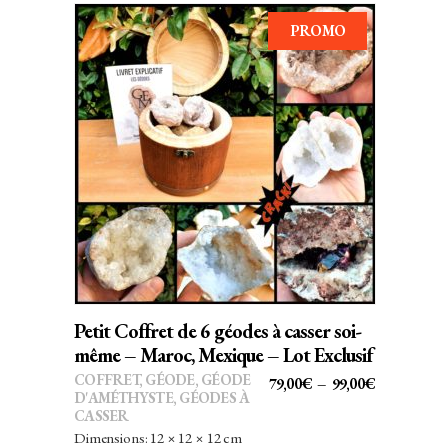
PROMO
Ce
CHOIX DES OPTIONS
produit
a
plusieurs
variations.
Les
options
peuvent
Petit Coffret de 6 géodes à casser soi-
être
même – Maroc, Mexique – Lot Exclusif
choisies
COFFRET
,
GÉODE
,
GÉODE
PLAGE
79,00
€
–
99,00
€
sur
D'AMÉTHYSTE
,
GÉODES À
DE
CASSER
la
PRIX :
Dimensions: 12 × 12 × 12 cm