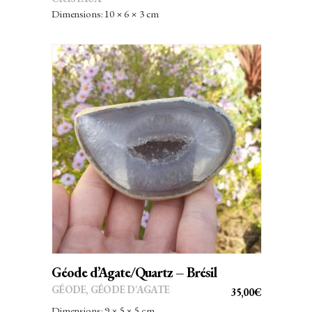
Dimensions: 10 × 6 × 3 cm
AJOUTER AU PANIER
Géode d’Agate/Quartz – Brésil
GÉODE
,
GÉODE D'AGATE
35,00
€
Dimensions: 9 × 5 × 5 cm