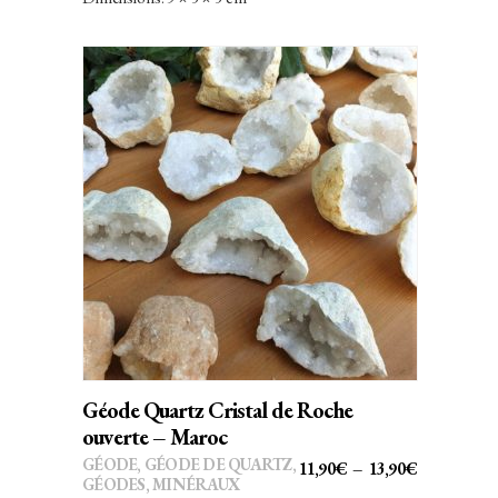
Ce
CHOIX DES OPTIONS
produit
a
plusieurs
variations.
Les
options
peuvent
Géode Quartz Cristal de Roche
être
ouverte – Maroc
choisies
GÉODE
,
GÉODE DE QUARTZ
,
PLAGE
11,90
€
–
13,90
€
sur
GÉODES
,
MINÉRAUX
DE