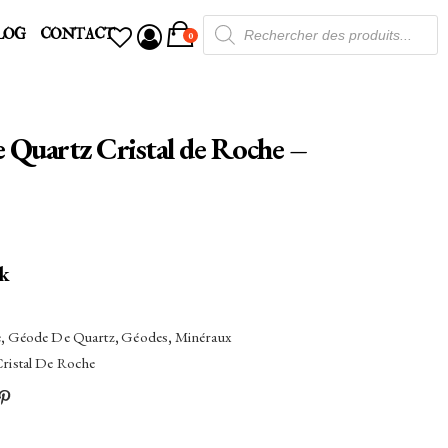
Recherche
LOG
CONTACT
de
0
produits
Quartz Cristal de Roche –
ck
e
,
Géode De Quartz
,
Géodes
,
Minéraux
ristal De Roche