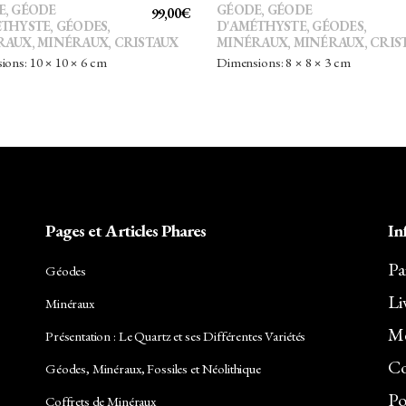
E
,
GÉODE
GÉODE
,
GÉODE
99,00
€
ÉTHYSTE
,
GÉODES
,
D'AMÉTHYSTE
,
GÉODES
,
RAUX
,
MINÉRAUX, CRISTAUX
MINÉRAUX
,
MINÉRAUX, CRIS
ons: 10 × 10 × 6 cm
Dimensions: 8 × 8 × 3 cm
Pages et Articles Phares
In
Pa
Géodes
Li
Minéraux
Me
Présentation : Le Quartz et ses Différentes Variétés
Co
Géodes, Minéraux, Fossiles et Néolithique
Po
Coffrets de Minéraux