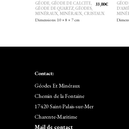
GÉODE
,
GÉODE DE CALCITE
,
GÉOD
33,00
€
GÉODE DE QUARTZ
,
GÉODES
,
D'AM
MINÉRAUX
,
MINÉRAUX, CRISTAUX
MINÉ
Dimensions: 10 × 8 × 7 cm
Dimensi
Contact:
Géodes Et Minéraux
Chemin de la Fontaine
17420 Saint-Palais-sur-Mer
Charente-Maritime
Mail de contact