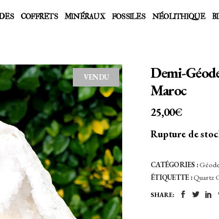
DES
COFFRETS
MINÉRAUX
FOSSILES
NÉOLITHIQUE
B
Demi-Géode 
VENDU
Maroc
25,00
€
Rupture de sto
CATÉGORIES :
Géod
ÉTIQUETTE :
Quartz C
SHARE: