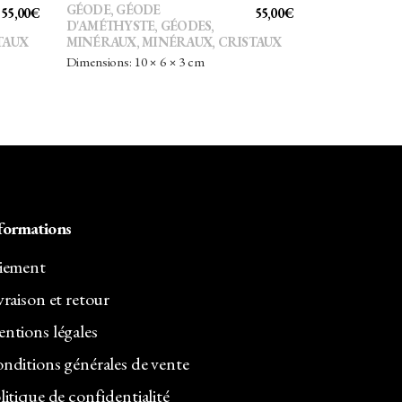
GÉODE
,
GÉODE
55,00
€
55,00
€
D'AMÉTHYSTE
,
GÉODES
,
TAUX
MINÉRAUX
,
MINÉRAUX, CRISTAUX
Dimensions: 10 × 6 × 3 cm
formations
iement
vraison et retour
ntions légales
nditions générales de vente
litique de confidentialité