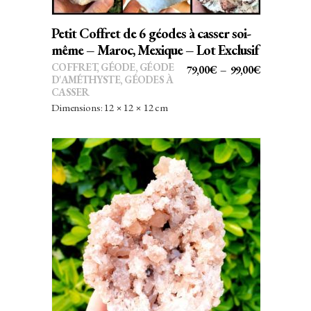
options
peuvent
Petit Coffret de 6 géodes à casser soi-
être
même – Maroc, Mexique – Lot Exclusif
choisies
COFFRET
,
GÉODE
,
GÉODE
PLAGE
79,00
€
–
99,00
€
sur
D'AMÉTHYSTE
,
GÉODES À
DE
CASSER
la
PRIX :
Dimensions: 12 × 12 × 12 cm
page
79,00€
du
À
produit
99,00€
AJOUTER AU PANIER