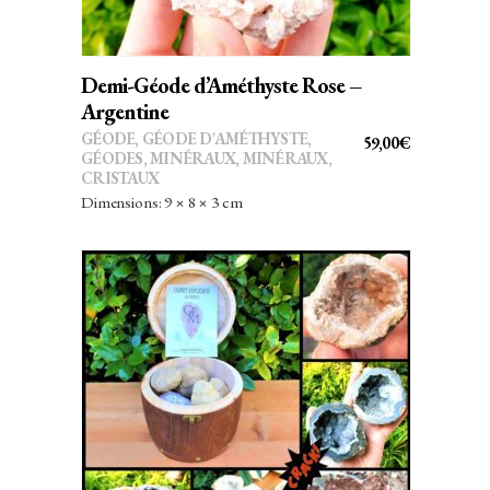
Demi-Géode d’Améthyste Rose –
Argentine
GÉODE
,
GÉODE D'AMÉTHYSTE
,
59,00
€
GÉODES
,
MINÉRAUX
,
MINÉRAUX,
CRISTAUX
Dimensions: 9 × 8 × 3 cm
Ce
CHOIX DES OPTIONS
produit
a
plusieurs