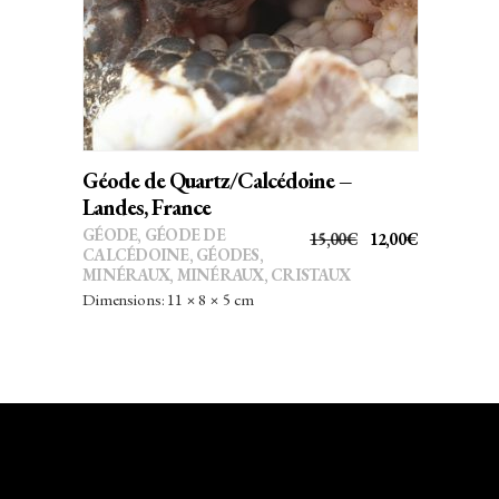
Géode de Quartz/Calcédoine –
Landes, France
GÉODE
,
GÉODE DE
LE
LE
15,00
€
12,00
€
CALCÉDOINE
,
GÉODES
,
PRIX
PRIX
MINÉRAUX
,
MINÉRAUX, CRISTAUX
INITIAL
ACTUEL
Dimensions: 11 × 8 × 5 cm
ÉTAIT :
EST :
15,00€.
12,00€.