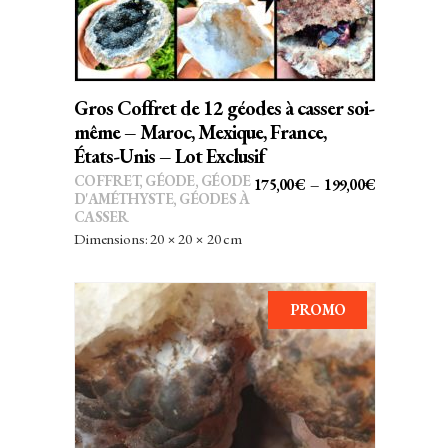
variations.
Les
options
peuvent
Gros Coffret de 12 géodes à casser soi-
être
même – Maroc, Mexique, France,
choisies
États-Unis – Lot Exclusif
sur
COFFRET
,
GÉODE
,
GÉODE
PLAGE
175,00
€
–
199,00
€
D'AMÉTHYSTE
,
GÉODES À
la
DE
CASSER
page
PRIX :
Dimensions: 20 × 20 × 20 cm
du
175,00€
produit
À
PROMO
199,00€
AJOUTER AU PANIER