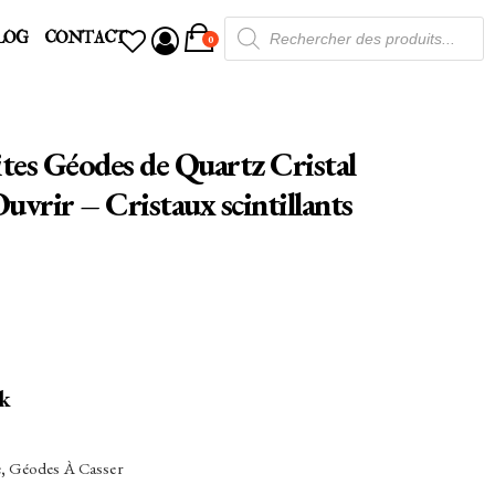
Recherche
LOG
CONTACT
de
0
produits
ites Géodes de Quartz Cristal
uvrir – Cristaux scintillants
ck
e
,
Géodes À Casser