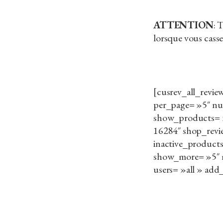
ATTENTION
: 
lorsque vous casse
[cusrev_all_revi
per_page= »5″ nu
show_products= 
16284″ shop_revi
inactive_products
show_more= »5″ mi
users= »all » add