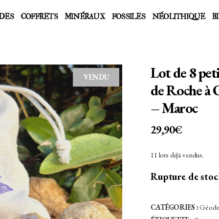
DES
COFFRETS
MINÉRAUX
FOSSILES
NÉOLITHIQUE
B
Lot de 8 pet
VENDU
de Roche à O
– Maroc
29,90
€
11 lots déjà vendus.
Rupture de sto
CATÉGORIES :
Géod