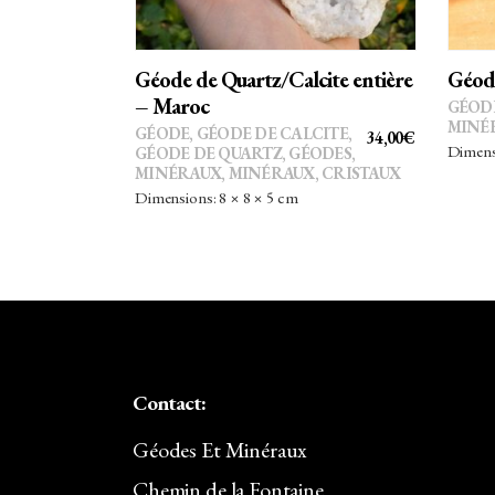
Géode de Quartz/Calcite entière
Géode
– Maroc
GÉOD
MINÉ
GÉODE
,
GÉODE DE CALCITE
,
34,00
€
Dimensi
GÉODE DE QUARTZ
,
GÉODES
,
MINÉRAUX
,
MINÉRAUX, CRISTAUX
Dimensions: 8 × 8 × 5 cm
Contact:
Géodes Et Minéraux
Chemin de la Fontaine