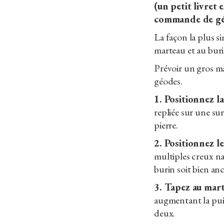
(un petit livret 
commande de gé
La façon la plus s
marteau et au buri
Prévoir un gros ma
géodes.
1. Positionnez l
repliée sur une su
pierre.
2. Positionnez l
multiples creux na
burin soit bien anc
3. Tapez au mar
augmentant la puis
deux.