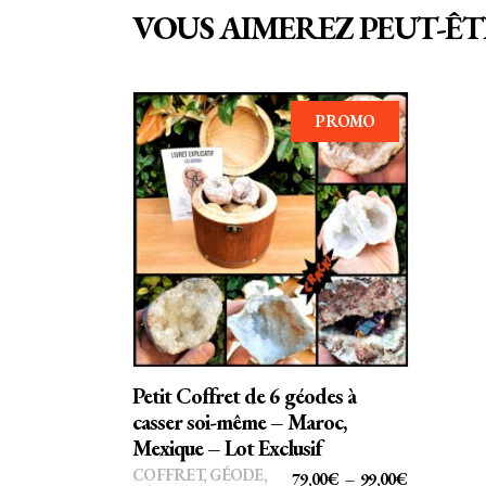
VOUS AIMEREZ PEUT-ÊT
PROMO
Ce
CHOIX DES OPTIONS
produit
a
plusieurs
variations.
Les
options
Petit Coffret de 6 géodes à
peuvent
casser soi-même – Maroc,
être
Mexique – Lot Exclusif
choisies
COFFRET
,
GÉODE
,
PLAGE
79,00
€
–
99,00
€