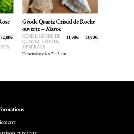
variations.
Les
options
Rose
Géode Quartz Cristal de Roche
peuvent
ouverte – Maroc
être
GÉODE
,
GÉODE DE
PLAGE
52,00
€
11,90
€
–
13,90
€
choisies
QUARTZ
,
GÉODES
,
DE
TAUX
MINÉRAUX
sur
PRIX :
Dimensions: 8 × 7 × 5 cm
la
11,90€
page
À
du
13,90€
produit
formations
iement
vraison et retour