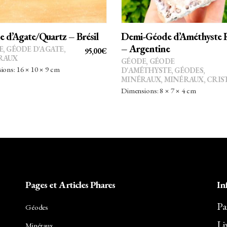
 d’Agate/Quartz – Brésil
Demi-Géode d’Améthyste 
– Argentine
E
,
GÉODE D'AGATE
,
95,00
€
RAUX
GÉODE
,
GÉODE
ons: 16 × 10 × 9 cm
D'AMÉTHYSTE
,
GÉODES
,
MINÉRAUX
,
MINÉRAUX, CRIS
Dimensions: 8 × 7 × 4 cm
Pages et Articles Phares
In
Pa
Géodes
Li
Minéraux