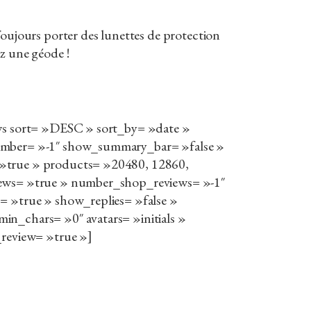
Toujours porter des lunettes de protection
z une géode !
ews sort= »DESC » sort_by= »date »
mber= »-1″ show_summary_bar= »false »
»true » products= »20480, 12860,
ews= »true » number_shop_reviews= »-1″
= »true » show_replies= »false »
n_chars= »0″ avatars= »initials »
_review= »true »]