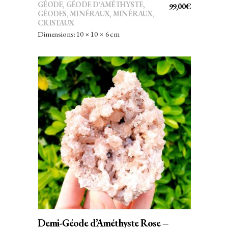
GÉODE
,
GÉODE D'AMÉTHYSTE
,
99,00
€
GÉODES
,
MINÉRAUX
,
MINÉRAUX,
CRISTAUX
Dimensions: 10 × 10 × 6 cm
AJOUTER AU PANIER
Demi-Géode d’Améthyste Rose –