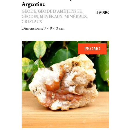
Argentine
GÉODE
,
GÉODE D'AMÉTHYSTE
,
59,00
€
GÉODES
,
MINÉRAUX
,
MINÉRAUX,
CRISTAUX
Dimensions: 9 × 8 × 3 cm
PROMO
AJOUTER AU PANIER