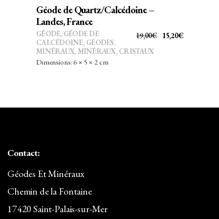
Géode de Quartz/Calcédoine –
Landes, France
GÉODE
,
GÉODE DE
LE
LE
19,00
€
15,20
€
CALCÉDOINE
,
GÉODES
,
PRIX
PRIX
MINÉRAUX
,
MINÉRAUX, CRISTAUX
INITIAL
ACTUEL
Dimensions: 6 × 5 × 2 cm
ÉTAIT :
EST :
19,00€.
15,20€.
Contact:
Géodes Et Minéraux
Chemin de la Fontaine
17420 Saint-Palais-sur-Mer