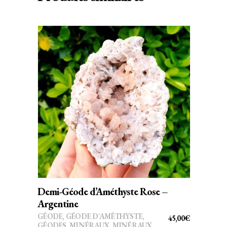
AJOUTER AU PANIER
Demi-Géode d’Améthyste Rose –
Argentine
GÉODE
,
GÉODE D'AMÉTHYSTE
,
45,00
€
GÉODES
,
MINÉRAUX
,
MINÉRAUX,