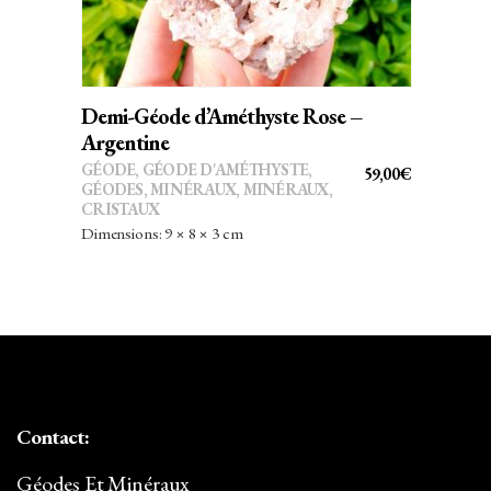
Demi-Géode d’Améthyste Rose –
Argentine
GÉODE
,
GÉODE D'AMÉTHYSTE
,
59,00
€
GÉODES
,
MINÉRAUX
,
MINÉRAUX,
CRISTAUX
Dimensions: 9 × 8 × 3 cm
Contact:
Géodes Et Minéraux