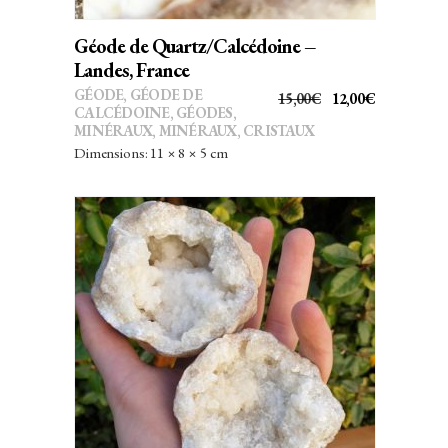
Géode de Quartz/Calcédoine –
Landes, France
GÉODE
,
GÉODE DE
LE
LE
15,00
€
12,00
€
CALCÉDOINE
,
GÉODES
,
PRIX
PRIX
MINÉRAUX
,
MINÉRAUX, CRISTAUX
INITIAL
ACTUEL
Dimensions: 11 × 8 × 5 cm
ÉTAIT :
EST :
15,00€.
12,00€.
AJOUTER AU PANIER