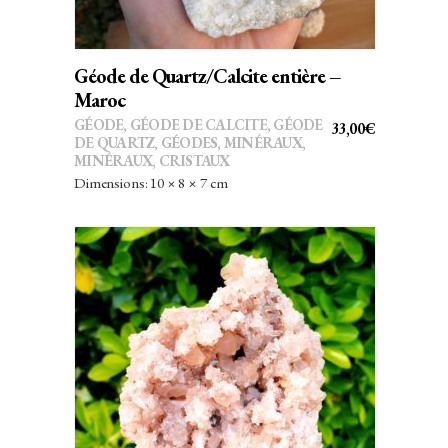
Géode de Quartz/Calcite entière –
Maroc
GÉODE
,
GÉODE DE CALCITE
,
GÉODE
33,00
€
DE QUARTZ
,
GÉODES
,
MINÉRAUX
,
MINÉRAUX, CRISTAUX
Dimensions: 10 × 8 × 7 cm
AJOUTER AU PANIER