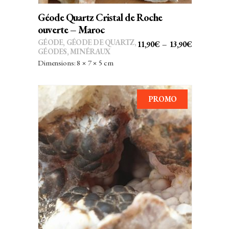
peuvent
Géode Quartz Cristal de Roche
être
ouverte – Maroc
choisies
GÉODE
,
GÉODE DE QUARTZ
,
PLAGE
11,90
€
–
13,90
€
sur
GÉODES
,
MINÉRAUX
DE
Dimensions: 8 × 7 × 5 cm
la
PRIX :
page
11,90€
du
À
PROMO
produit
13,90€
AJOUTER AU PANIER