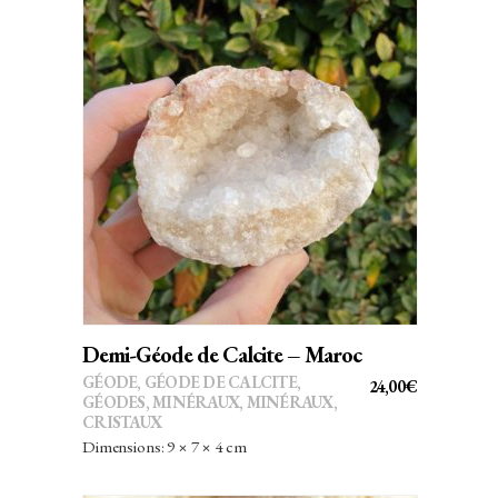
AJOUTER AU PANIER
Demi-Géode de Calcite – Maroc
GÉODE
,
GÉODE DE CALCITE
,
24,00
€
GÉODES
,
MINÉRAUX
,
MINÉRAUX,
CRISTAUX
Dimensions: 9 × 7 × 4 cm