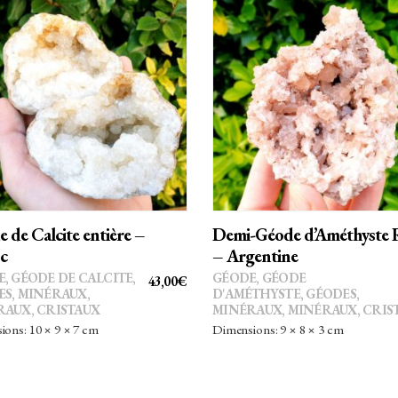
AJOUTER AU PANIER
AJOUTER AU PANIER
 de Calcite entière –
Demi-Géode d’Améthyste 
c
– Argentine
E
,
GÉODE DE CALCITE
,
GÉODE
,
GÉODE
43,00
€
ES
,
MINÉRAUX
,
D'AMÉTHYSTE
,
GÉODES
,
AUX, CRISTAUX
MINÉRAUX
,
MINÉRAUX, CRIS
ons: 10 × 9 × 7 cm
Dimensions: 9 × 8 × 3 cm