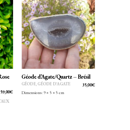
AJOUTER AU PANIER
Rose
Géode d’Agate/Quartz – Brésil
GÉODE
,
GÉODE D'AGATE
35,00
€
59,00
€
Dimensions: 9 × 5 × 5 cm
TAUX