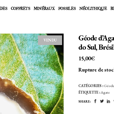
DES
COFFRETS
MINÉRAUX
FOSSILES
NÉOLITHIQUE
B
Géode d’Aga
VENDU
do Sul, Brési
15,00
€
Rupture de sto
CATÉGORIES :
Géod
ÉTIQUETTE :
Agate
SHARE: