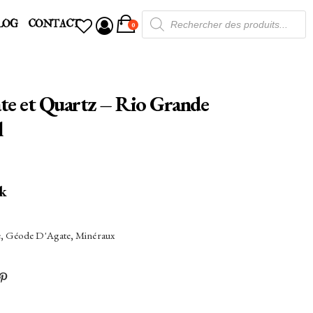
Recherche
LOG
CONTACT
de
0
produits
te et Quartz – Rio Grande
l
ck
e
,
Géode D'Agate
,
Minéraux