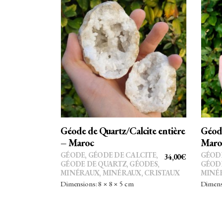
AJOUTER AU PANIER
Géode de Quartz/Calcite entière
Géode
– Maroc
Maro
GÉODE
,
GÉODE DE CALCITE
,
GÉOD
34,00
€
GÉODE DE QUARTZ
,
GÉODES
,
GÉOD
MINÉRAUX
,
MINÉRAUX, CRISTAUX
MINÉR
Dimensions: 8 × 8 × 5 cm
Dimensi