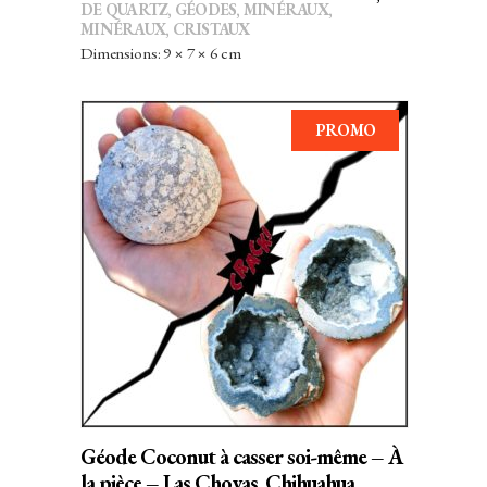
DE QUARTZ
,
GÉODES
,
MINÉRAUX
,
MINÉRAUX, CRISTAUX
Dimensions: 9 × 7 × 6 cm
PROMO
Ce
CHOIX DES OPTIONS
produit
a
plusieurs
variations.
Les
options
peuvent
Géode Coconut à casser soi-même – À
être
la pièce – Las Choyas, Chihuahua,