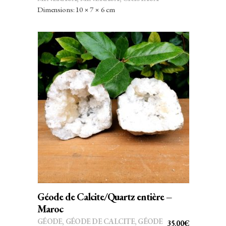
INITIAL
ACTUEL
Dimensions: 10 × 7 × 6 cm
ÉTAIT :
EST :
45,00€.
36,00€.
AJOUTER AU PANIER
Géode de Calcite/Quartz entière –
Maroc
GÉODE
,
GÉODE DE CALCITE
,
GÉODE
35,00
€