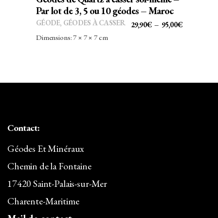
être
Par lot de 3, 5 ou 10 géodes – Maroc
choisies
GÉODE
,
GÉODES À CASSER
PLAGE
29,90
€
–
95,00
€
sur
DE
Dimensions: 7 × 7 × 7 cm
la
PRIX :
page
29,90€
du
À
produit
95,00€
Contact:
Géodes Et Minéraux
Chemin de la Fontaine
17420 Saint-Palais-sur-Mer
Charente-Maritime