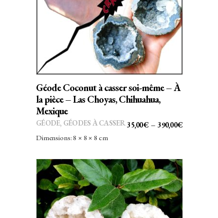
CHOIX DES OPTIONS
produit
a
plusieurs
variations.
Les
options
peuvent
Géode Coconut à casser soi-même – À
être
la pièce – Las Choyas, Chihuahua,
choisies
Mexique
sur
GÉODE
,
GÉODES À CASSER
PLAGE
35,00
€
–
390,00
€
la
DE
Dimensions: 8 × 8 × 8 cm
page
PRIX :
du
35,00€
produit
À
390,00€