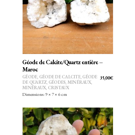
AJOUTER AU PANIER
Géode de Calcite/Quartz entière –
Maroc
GÉODE
,
GÉODE DE CALCITE
,
GÉODE
35,00
€
DE QUARTZ
,
GÉODES
,
MINÉRAUX
,
MINÉRAUX, CRISTAUX
Dimensions: 9 × 7 × 6 cm