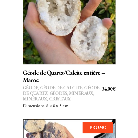
AJOUTER AU PANIER
Géode de Quartz/Calcite entière –
Maroc
GÉODE
,
GÉODE DE CALCITE
,
GÉODE
34,00
€
DE QUARTZ
,
GÉODES
,
MINÉRAUX
,
MINÉRAUX, CRISTAUX
Dimensions: 8 × 8 × 5 cm
PROMO