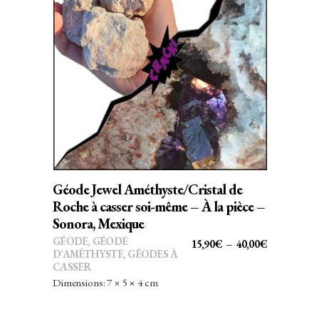
Ce
CHOIX DES OPTIONS
produit
a
plusieurs
variations.
Les
options
peuvent
Géode Jewel Améthyste/Cristal de
être
Roche à casser soi-même – À la pièce –
choisies
Sonora, Mexique
sur
GÉODE
,
GÉODE
PLAGE
15,90
€
–
40,00
€
D'AMÉTHYSTE
,
GÉODES À
la
DE
CASSER
page
PRIX :
Dimensions: 7 × 5 × 4 cm
du
15,90€
produit
À