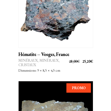
AJOUTER AU PANIER
Hématite – Vosges, France
MINÉRAUX
,
MINÉRAUX,
LE
LE
28,00
€
25,20
€
CRISTAUX
PRIX
PRIX
Dimensions: 9 × 8,5 × 4,5 cm
INITIAL
ACTUEL
ÉTAIT :
EST :
28,00€.
25,20€.
PROMO