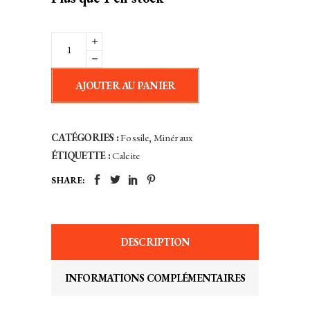
Ammonite
Paire
Polie
AJOUTER AU PANIER
-
Madagascar
quantity
CATÉGORIES :
Fossile
,
Minéraux
ÉTIQUETTE :
Calcite
SHARE:
DESCRIPTION
INFORMATIONS COMPLÉMENTAIRES