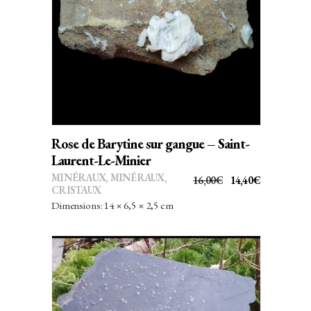
AJOUTER AU PANIER
Rose de Barytine sur gangue – Saint-
Laurent-Le-Minier
MINÉRAUX
,
MINÉRAUX,
LE
LE
16,00
€
14,40
€
CRISTAUX
PRIX
PRIX
Dimensions: 14 × 6,5 × 2,5 cm
INITIAL
ACTUEL
ÉTAIT :
EST :
16,00€.
14,40€.