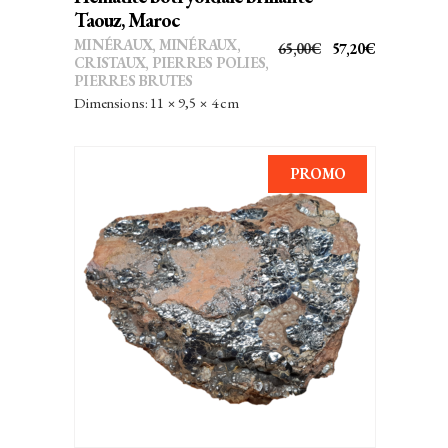
Taouz, Maroc
MINÉRAUX
,
MINÉRAUX,
LE
LE
65,00
€
57,20
€
CRISTAUX
,
PIERRES POLIES,
PRIX
PRIX
PIERRES BRUTES
INITIAL
ACTUEL
Dimensions: 11 × 9,5 × 4 cm
ÉTAIT :
EST :
65,00€.
57,20€.
PROMO
AJOUTER AU PANIER