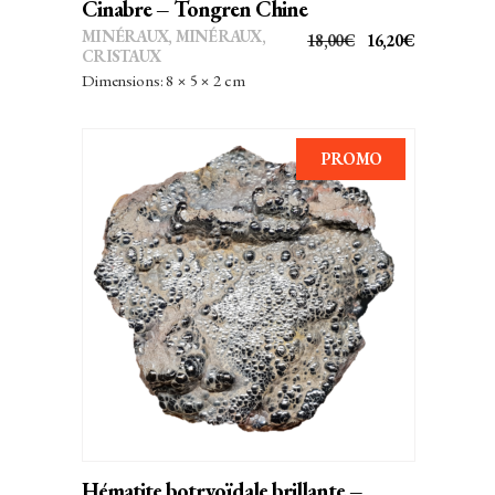
Cinabre – Tongren Chine
MINÉRAUX
,
MINÉRAUX,
LE
LE
18,00
€
16,20
€
CRISTAUX
PRIX
PRIX
Dimensions: 8 × 5 × 2 cm
INITIAL
ACTUEL
ÉTAIT :
EST :
18,00€.
16,20€.
PROMO
AJOUTER AU PANIER
Hématite botryoïdale brillante –