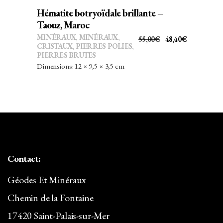
Hématite botryoïdale brillante –
Taouz, Maroc
MINÉRAUX
,
MINÉRAUX,
LE
LE
55,00
€
48,40
€
CRISTAUX
,
PIERRES POLIES,
PRIX
PRIX
PIERRES BRUTES
INITIAL
ACTUEL
Dimensions: 12 × 9,5 × 3,5 cm
ÉTAIT :
EST :
55,00€.
48,40€.
Contact:
Géodes Et Minéraux
Chemin de la Fontaine
17420 Saint-Palais-sur-Mer