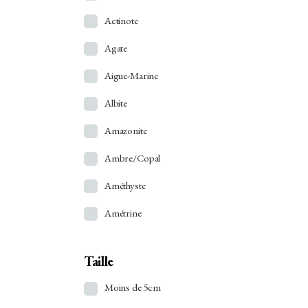
Actinote
Agate
Aigue-Marine
Albite
Amazonite
Ambre/Copal
Améthyste
Amétrine
Angélite
Taille
Ankérite
Moins de 5cm
Apatite