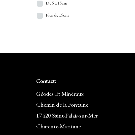
De 5 à 15cm
Apophyllite
Plus de 15cm
Aragonite
Argent
Atacamite
Aventurine
Azurite
Baryte/Barytine
Contact:
Béryl
Géodes Et Minéraux
Bismuth
Chemin de la Fontaine
17420 Saint-Palais-sur-Mer
Bois Silicifié
Charente-Maritime
Brazilianite