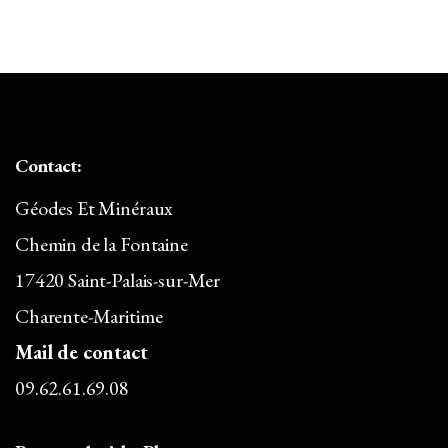
Aventurine
Azurite
Baryte/Barytine
Béryl
Contact:
Bismuth
Géodes Et Minéraux
Bois Silicifié
Chemin de la Fontaine
Brazilianite
17420 Saint-Palais-sur-Mer
Calcédoine
Charente-Maritime
Calcite
Mail de contact
09.62.61.69.08
Carbure de Silicium
Céladonite