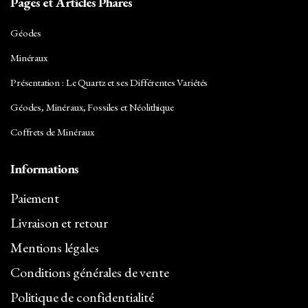
Pages et Articles Phares
Célestine
Géodes
Cérusite
Minéraux
Chalcopyrite
Présentation : Le Quartz et ses Différentes Variétés
Chlorite
Géodes, Minéraux, Fossiles et Néolithique
Chrysocolle
Coffrets de Minéraux
Cinabre
Informations
Citrine
Paiement
Corindon
Livraison et retour
Cornaline
Mentions légales
Cuivre
Conditions générales de vente
Diamant
Politique de confidentialité