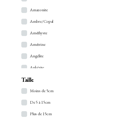
Amazonite
Ambre/Copal
Améthyste
Amétrine
Angélite
Ankérite
Taille
Apatite
Apophyllite
Moins de 5cm
Aragonite
De 5 à 15cm
Argent
Plus de 15cm
Atacamite