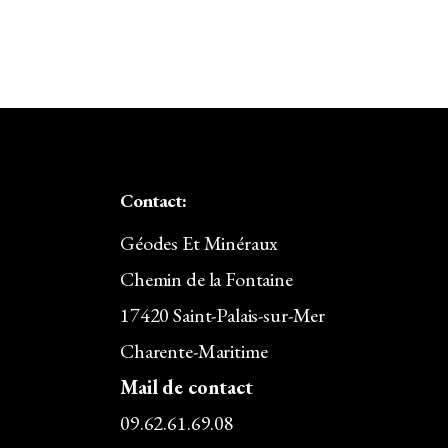
Carbure de Silicium
Céladonite
Célestine
Cérusite
Chalcopyrite
Contact:
Chlorite
Géodes Et Minéraux
Chrysocolle
Chemin de la Fontaine
Cinabre
17420 Saint-Palais-sur-Mer
Citrine
Charente-Maritime
Corindon
Mail de contact
Cornaline
09.62.61.69.08