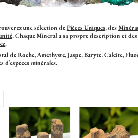
trouverez une sélection de
Pièces Uniques
, des
Minérau
unité
. Chaque Minéral a sa propre description et des
ez
.
tal de Roche, Améthyste, Jaspe, Baryte, Calcite, Fluor
es d’espèces minérales.
AJOUTER AU
AJOUTER AU