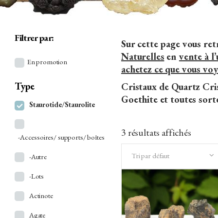
Filtrer par:
Sur cette page vous re
Naturelles
en
vente à l’
En promotion
achetez ce que vous voy
Type
Cristaux de Quartz Cris
Goethite et toutes sort
Staurotide/Staurolite
3 résultats affichés
-Accessoires/ supports/ boîtes
Tri par défaut
-Autre
-Lots
Actinote
Agate
AJOUTER AU