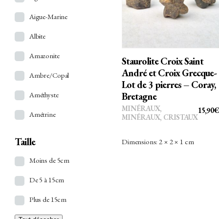
PANIER
Aigue-Marine
Albite
Amazonite
Staurolite Croix Saint
André et Croix Grecque-
Ambre/Copal
Lot de 3 pierres – Coray,
Améthyste
Bretagne
MINÉRAUX
,
15,90
€
Amétrine
MINÉRAUX, CRISTAUX
Angélite
Taille
Dimensions: 2 × 2 × 1 cm
Ankérite
Moins de 5cm
Apatite
De 5 à 15cm
Apophyllite
Plus de 15cm
Aragonite