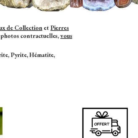
x de Collection
et
Pierres
 photos contractuelles,
vous
ite, Pyrite, Hématite,