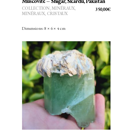
Muscovite – Shigar, Skardu, Pakistan
COLLECTION
,
MINÉRAUX
,
350,00
€
MINÉRAUX, CRISTAUX
Dimensions: 8 × 6 × 4 cm
AJOUTER AU PANIER