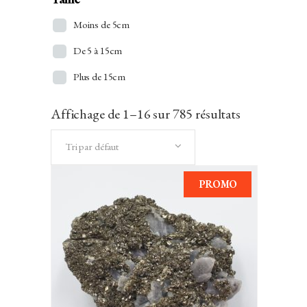
Apophyllite
Moins de 5cm
Aragonite
De 5 à 15cm
Argent
Plus de 15cm
Atacamite
Aventurine
Affichage de 1–16 sur 785 résultats
Azurite
Tri par défaut
Baryte/Barytine
PROMO
Béryl
Bismuth
Bois Silicifié
Brazilianite
AJOUTER AU PANIER
Calcédoine