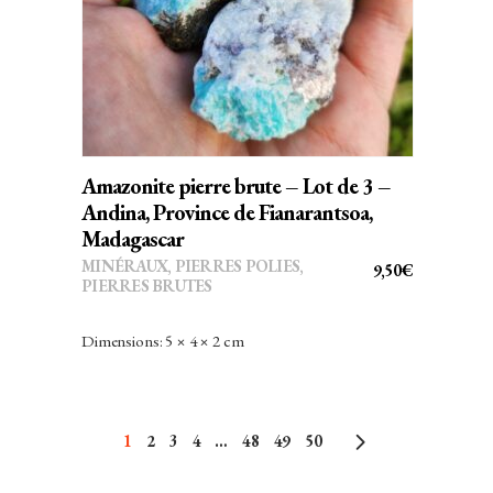
Amazonite pierre brute – Lot de 3 –
Andina, Province de Fianarantsoa,
Madagascar
MINÉRAUX
,
PIERRES POLIES,
9,50
€
PIERRES BRUTES
Dimensions: 5 × 4 × 2 cm
1
2
3
4
…
48
49
50