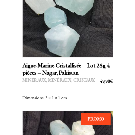
Lapis-Lazuli
Lodolite
AJOUTER AU PANIER
Magnétite
Malachite
Marbre
Marcasite
Aigue-Marine Cristallisée – Lot 25g 4
Météorite
pièces – Nagar, Pakistan
MINÉRAUX
,
MINÉRAUX, CRISTAUX
Mica
49,90
€
Mordénite
Dimensions: 3 × 1 × 1 cm
Muscovite
Obsidienne
PROMO
Oeil-de-Tigre