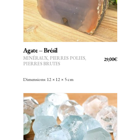
Cuivre
Diamant
Diopside
Dioptase
Agate – Brésil
Dolomite
MINÉRAUX
,
PIERRES POLIES,
29,00
€
PIERRES BRUTES
Emeraude
Epidote
Dimensions: 12 × 12 × 5 cm
Epistilbite
Fluorite/Fluorine
France
Galène
Ce
Géodinos