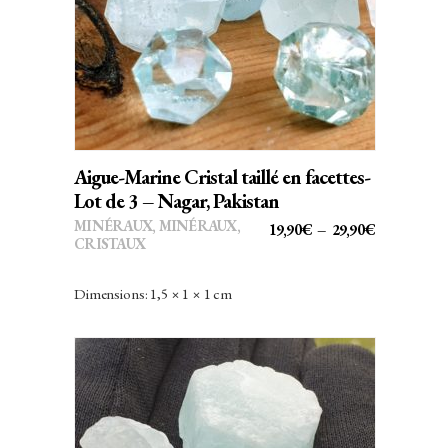
CHOIX DES OPTIONS
produit
Goethite
a
plusieurs
Grenat
variations.
Gypse
Les
options
Hématite
peuvent
Aigue-Marine Cristal taillé en facettes-
Hémimorphite
être
Lot de 3 – Nagar, Pakistan
choisies
Heulandite
MINÉRAUX
,
MINÉRAUX,
PLAGE
19,90
€
–
29,90
€
sur
CRISTAUX
DE
Jaspe
la
PRIX :
Dimensions: 1,5 × 1 × 1 cm
page
Jaspe Paysage
19,90€
du
À
Jaspe Rouge
produit
29,90€
Kunzite
Labradorite