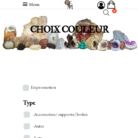
Menu
0
CHOIX COULEUR
En promotion
Type
-Accessoires/ supports/ boîtes
-Autre
-Lots