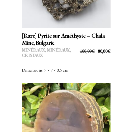
Calcite
Carbure de Silicium
Céladonite
[Rare] Pyrite sur Améthyste – Chala
Célestine
Mine, Bulgarie
Cérusite
MINÉRAUX
,
MINÉRAUX,
LE
LE
100,00
€
80,00
€
CRISTAUX
PRIX
PRIX
Chalcopyrite
INITIAL
ACTUEL
Dimensions: 7 × 7 × 3,5 cm
Chlorite
ÉTAIT :
EST :
100,00€.
80,00€.
Chrysocolle
Cinabre
Citrine
Corindon
Cornaline
AJOUTER AU PANIER