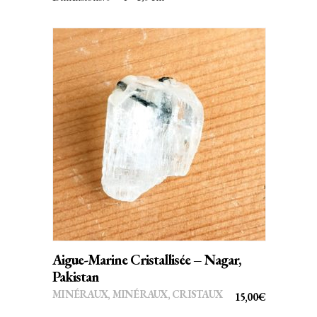
ÉTAIT :
EST :
Topaze
49,90€.
39,00€.
Tourmaline
Vanadinite
Vivianite
Wulfénite
AJOUTER AU PANIER
Zéolithe
Zoïsite
Aigue-Marine Cristallisée – Nagar,
Pakistan
MINÉRAUX
,
MINÉRAUX, CRISTAUX
15,00
€