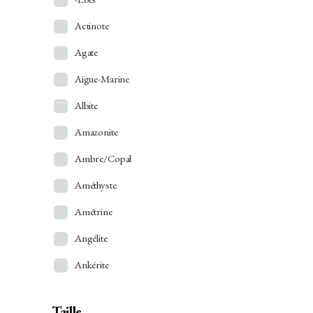
Actinote
Agate
Aigue-Marine
Albite
Amazonite
Ambre/Copal
Améthyste
Amétrine
Angélite
Ankérite
Apatite
Taille