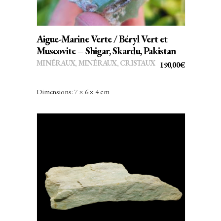
Aigue-Marine Verte / Béryl Vert et
Muscovite – Shigar, Skardu, Pakistan
MINÉRAUX
,
MINÉRAUX, CRISTAUX
190,00
€
Dimensions: 7 × 6 × 4 cm
AJOUTER AU PANIER