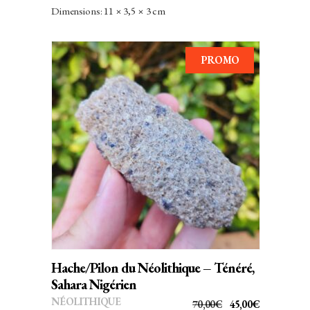
PRIX
PRIX
Dimensions: 11 × 3,5 × 3 cm
INITIAL
ACTUEL
ÉTAIT :
EST :
PROMO
32,00€.
25,00€.
AJOUTER AU PANIER
Hache/Pilon du Néolithique – Ténéré,
Sahara Nigérien
NÉOLITHIQUE
LE
LE
70,00
€
45,00
€