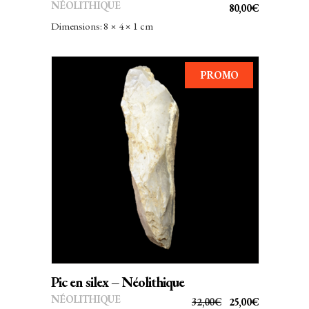
NÉOLITHIQUE
80,00
€
Dimensions: 8 × 4 × 1 cm
PROMO
AJOUTER AU PANIER
Pic en silex – Néolithique
NÉOLITHIQUE
LE
LE
32,00
€
25,00
€