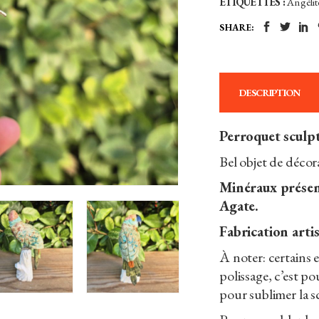
ÉTIQUETTES :
Angélit
Pérou
SHARE:
quantity
DESCRIPTION
Perroquet sculpt
Bel objet de décor
Minéraux présen
Agate.
Fabrication arti
À noter: certains 
polissage, c’est p
pour sublimer la s