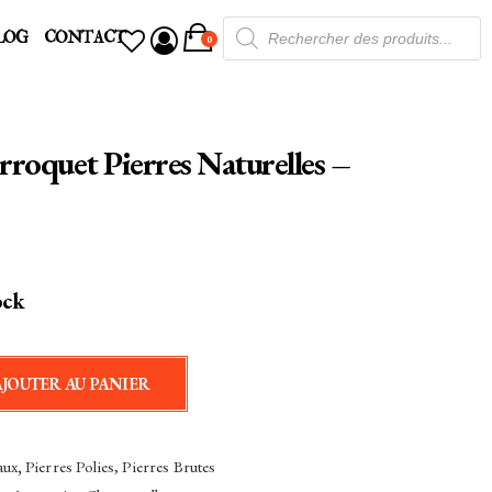
Recherche
LOG
CONTACT
de
0
produits
rroquet Pierres Naturelles –
ock
AJOUTER AU PANIER
aux
,
Pierres Polies, Pierres Brutes