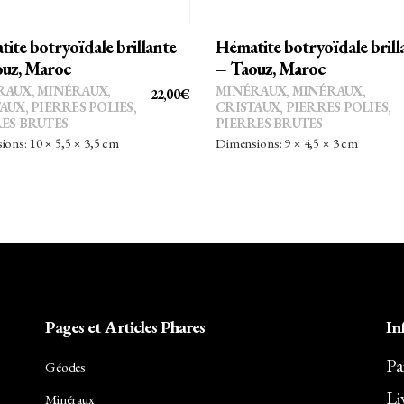
ite botryoïdale brillante
Hématite botryoïdale brill
uz, Maroc
– Taouz, Maroc
RAUX
,
MINÉRAUX,
MINÉRAUX
,
MINÉRAUX,
22,00
€
TAUX
,
PIERRES POLIES,
CRISTAUX
,
PIERRES POLIES,
ES BRUTES
PIERRES BRUTES
ons: 10 × 5,5 × 3,5 cm
Dimensions: 9 × 4,5 × 3 cm
Pages et Articles Phares
In
Pa
Géodes
Li
Minéraux