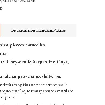
e
,
Aragonite
,
Chrysocolle
INFORMATIONS COMPLÉMENTAIRES
é en pierres naturelles.
ation.
ts: Chrysocolle, Serpentine, Onyx,
sanale en provenance du Pérou.
endroits trop fins ne permettent pas le
ourquoi une laque transparente est utilisée
culpture.