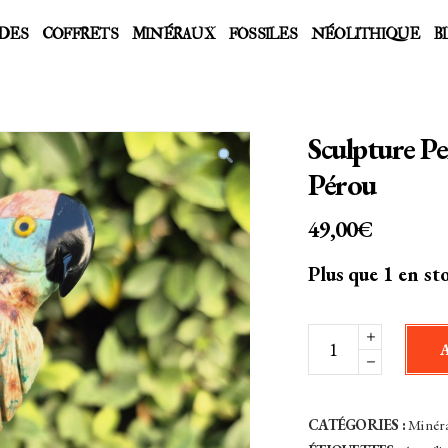
DES
COFFRETS
MINÉRAUX
FOSSILES
NÉOLITHIQUE
B
Sculpture Pe
Pérou
49,00
€
Plus que 1 en st
Sculpture
Perroquet
Pierres
Naturelles
CATÉGORIES :
Minér
-