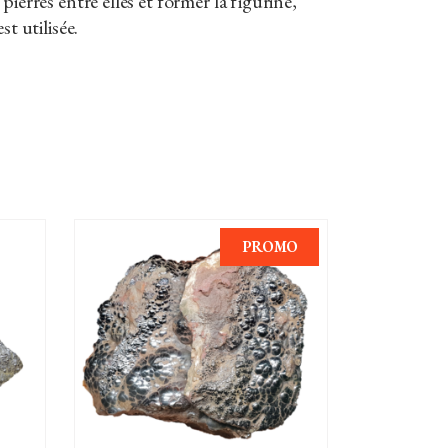
pierres entre elles et former la figurine,
st utilisée.
PROMO
AJOUTER AU PANIER