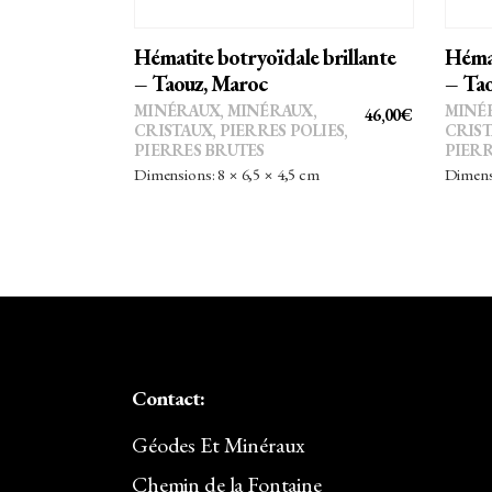
Hématite botryoïdale brillante
Hémat
– Taouz, Maroc
– Tao
MINÉRAUX
,
MINÉRAUX,
MINÉ
46,00
€
CRISTAUX
,
PIERRES POLIES,
CRIS
PIERRES BRUTES
PIERR
Dimensions: 8 × 6,5 × 4,5 cm
Dimensi
Contact:
Géodes Et Minéraux
Chemin de la Fontaine