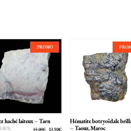
PROMO
PRO
AJOUTER AU PANIER
AJOUTER AU PANIER
z haché laiteux – Tarn
Hématite botryoïdale brill
– Taouz, Maroc
RAUX
,
LE
LE
15,00
€
13,50
€