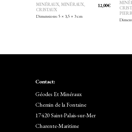
MINÉ
MINÉRAUX
,
MINÉRAUX,
12,00
€
CRIS
CRISTAUX
PIERR
Dimensions: 5 × 3,5 × 3 cm
Dimensi
Contact:
Géodes Et Minéraux
Chemin de la Fontaine
17420 Saint-Palais-sur-Mer
Charente-Maritime