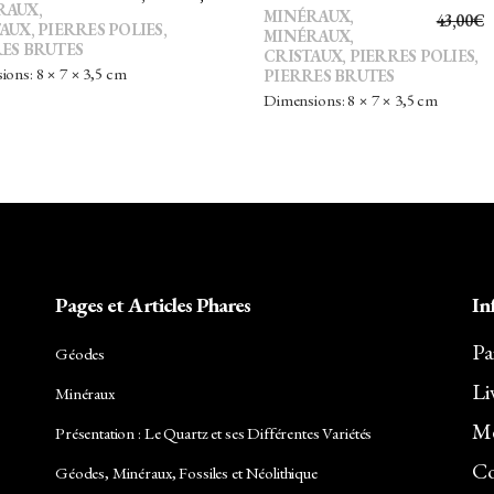
RAUX,
MINÉRAUX
,
43,00
€
PRIX
PRIX
TAUX
,
PIERRES POLIES,
MINÉRAUX,
ES BRUTES
INITIAL
ACTUEL
CRISTAUX
,
PIERRES POLIES,
ons: 8 × 7 × 3,5 cm
PIERRES BRUTES
ÉTAIT :
EST :
Dimensions: 8 × 7 × 3,5 cm
15,00€.
13,50€.
Pages et Articles Phares
In
Pa
Géodes
Li
Minéraux
Me
Présentation : Le Quartz et ses Différentes Variétés
Co
Géodes, Minéraux, Fossiles et Néolithique