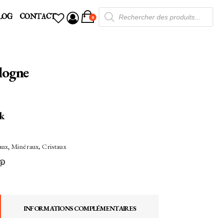
Recherche
LOG
CONTACT
de
0
produits
ologne
ck
aux
,
Minéraux, Cristaux
INFORMATIONS COMPLÉMENTAIRES