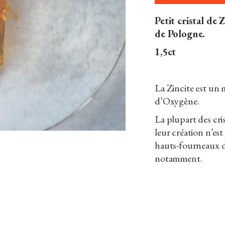
Petit cristal de
de Pologne.
1,5ct
La Zincite est un 
d’Oxygène.
La plupart des cri
leur création n’est
hauts-fourneaux 
notamment.