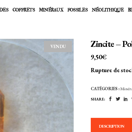
DES
COFFRETS
MINÉRAUX
FOSSILES
NÉOLITHIQUE
B
Zincite – P
VENDU
9,50
€
Rupture de sto
CATÉGORIES :
Minér
SHARE:
DESCRIPTION