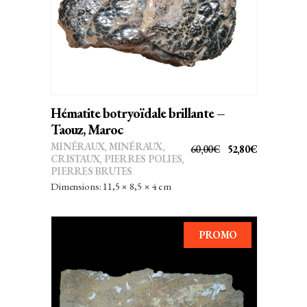
Hématite botryoïdale brillante –
Taouz, Maroc
MINÉRAUX
,
MINÉRAUX,
LE
LE
60,00
€
52,80
€
CRISTAUX
,
PIERRES POLIES,
PRIX
PRIX
PIERRES BRUTES
INITIAL
ACTUEL
Dimensions: 11,5 × 8,5 × 4 cm
ÉTAIT :
EST :
60,00€.
52,80€.
PROMO