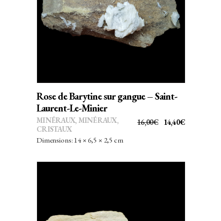
AJOUTER AU PANIER
Rose de Barytine sur gangue – Saint-
Laurent-Le-Minier
MINÉRAUX
,
MINÉRAUX,
LE
LE
16,00
€
14,40
€
CRISTAUX
PRIX
PRIX
Dimensions: 14 × 6,5 × 2,5 cm
INITIAL
ACTUEL
ÉTAIT :
EST :
16,00€.
14,40€.